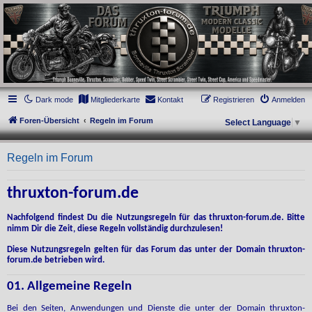
thruxton-forum.de
DAS FORUM! Alles rund um die Triumph Modern Classic Modelle. Das Forum für
die New Bonneville Baureihen ab BJ 2001. Triumph Bonneville, Thruxton,
Scrambler, Bobber, Speed Twin, Street Scrambler, Street Twin, Street Cup, America
und Speedmaster.
Dark mode
Mitgliederkarte
Kontakt
Registrieren
Anmelden
Foren-Übersicht
Regeln im Forum
Select Language
▼
Regeln im Forum
thruxton-forum.de
Nachfolgend findest Du die Nutzungsregeln für das thruxton-forum.de. Bitte
nimm Dir die Zeit, diese Regeln vollständig durchzulesen!
Diese Nutzungsregeln gelten für das Forum das unter der Domain thruxton-
forum.de betrieben wird.
01. Allgemeine Regeln
Bei den Seiten, Anwendungen und Dienste die unter der Domain thruxton-