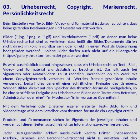
03. Urheberrecht, Copyright, Markenrecht,
Persönlichkeitsrecht
Beim Einstellen von Text-, Bild-, Video- und Tonmaterial ist darauf zu achten, dass
keine geltenden Bestimmungen und Gesetze verletzt werden.
Bilder (*.jpg, *.png, o. *.gif) und Textdokumente (*.pdf) an denen man keine
Urheberrechte hat sind zu verlinken, dass heißt die Bilder/Dokumente dürfen
nicht direkt im Forum sichtbar sein oder direkt in einem Post als Dateianhang
hochgeladen werden! . Solche Bilder dürfen auch nicht auf die Bildergalerie
(https://gallery.thruxton-forum.de) geladen werden!
Es wird ausdrücklich darauf hingewiesen, dass ein Urheberrecht an Text-, Bild-,
Video- und Tonmaterial grundsätzlich zu beachten ist. Das gilt auch bei
Signaturen oder Avatarbildern. Es ist rechtlich unerheblich ob ein Werk mit
einem Copyrightvermerk versehen ist. Werden fremde geschützte Inhalte
verwendet, bedarf dies generell einer schriftlichen Freigabe des Urhebers.
Werden Bilder direkt auf den Speicher des thruxton-forum.de hochgeladen, so
ist eine schriftliche Freigabe des Urhebers der Bilder oder Textes dem Betreiber,
Administrator oder eine*r*m Moderator*in im voraus zu übermitteln!
Mit dem Verlinken oder Einstellen eigener erstellter Text-, Bild-, Ton- und
Videobeiträge wird dem Betreiber vom thruxton-forum.de ein Copyright erteilt.
Produkt- und Firmennamen stehen im Eigentum der jeweiligen Inhaber und
werden auf diesen Seiten ausschließlich zu Informationszwecken verwendet.
J
eder Beitragsersteller erklärt ausdrücklich Rechte Dritter (insbesondere
Marken-, Urheber- und Persönlichkeitsrechte) nicht zu verletzen und den