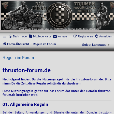
thruxton-forum.de
DAS FORUM! Alles rund um die Triumph Modern Classic Modelle. Das Forum für
die New Bonneville Baureihen ab BJ 2001. Triumph Bonneville, Thruxton,
Scrambler, Bobber, Speed Twin, Street Scrambler, Street Twin, Street Cup, America
und Speedmaster.
Dark mode
Mitgliederkarte
Kontakt
Registrieren
Anmelden
Foren-Übersicht
Regeln im Forum
Select Language
▼
Regeln im Forum
thruxton-forum.de
Nachfolgend findest Du die Nutzungsregeln für das thruxton-forum.de. Bitte
nimm Dir die Zeit, diese Regeln vollständig durchzulesen!
Diese Nutzungsregeln gelten für das Forum das unter der Domain thruxton-
forum.de betrieben wird.
01. Allgemeine Regeln
Bei den Seiten, Anwendungen und Dienste die unter der Domain thruxton-