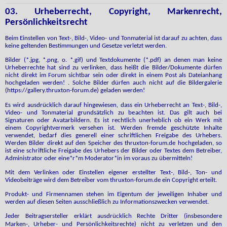
03. Urheberrecht, Copyright, Markenrecht,
Persönlichkeitsrecht
Beim Einstellen von Text-, Bild-, Video- und Tonmaterial ist darauf zu achten, dass
keine geltenden Bestimmungen und Gesetze verletzt werden.
Bilder (*.jpg, *.png, o. *.gif) und Textdokumente (*.pdf) an denen man keine
Urheberrechte hat sind zu verlinken, dass heißt die Bilder/Dokumente dürfen
nicht direkt im Forum sichtbar sein oder direkt in einem Post als Dateianhang
hochgeladen werden! . Solche Bilder dürfen auch nicht auf die Bildergalerie
(https://gallery.thruxton-forum.de) geladen werden!
Es wird ausdrücklich darauf hingewiesen, dass ein Urheberrecht an Text-, Bild-,
Video- und Tonmaterial grundsätzlich zu beachten ist. Das gilt auch bei
Signaturen oder Avatarbildern. Es ist rechtlich unerheblich ob ein Werk mit
einem Copyrightvermerk versehen ist. Werden fremde geschützte Inhalte
verwendet, bedarf dies generell einer schriftlichen Freigabe des Urhebers.
Werden Bilder direkt auf den Speicher des thruxton-forum.de hochgeladen, so
ist eine schriftliche Freigabe des Urhebers der Bilder oder Textes dem Betreiber,
Administrator oder eine*r*m Moderator*in im voraus zu übermitteln!
Mit dem Verlinken oder Einstellen eigener erstellter Text-, Bild-, Ton- und
Videobeiträge wird dem Betreiber vom thruxton-forum.de ein Copyright erteilt.
Produkt- und Firmennamen stehen im Eigentum der jeweiligen Inhaber und
werden auf diesen Seiten ausschließlich zu Informationszwecken verwendet.
J
eder Beitragsersteller erklärt ausdrücklich Rechte Dritter (insbesondere
Marken-, Urheber- und Persönlichkeitsrechte) nicht zu verletzen und den