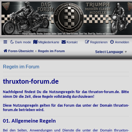
thruxton-forum.de
DAS FORUM! Alles rund um die Triumph Modern Classic Modelle. Das Forum für
die New Bonneville Baureihen ab BJ 2001. Triumph Bonneville, Thruxton,
Scrambler, Bobber, Speed Twin, Street Scrambler, Street Twin, Street Cup, America
und Speedmaster.
Dark mode
Mitgliederkarte
Kontakt
Registrieren
Anmelden
Foren-Übersicht
Regeln im Forum
Select Language
▼
Regeln im Forum
thruxton-forum.de
Nachfolgend findest Du die Nutzungsregeln für das thruxton-forum.de. Bitte
nimm Dir die Zeit, diese Regeln vollständig durchzulesen!
Diese Nutzungsregeln gelten für das Forum das unter der Domain thruxton-
forum.de betrieben wird.
01. Allgemeine Regeln
Bei den Seiten, Anwendungen und Dienste die unter der Domain thruxton-