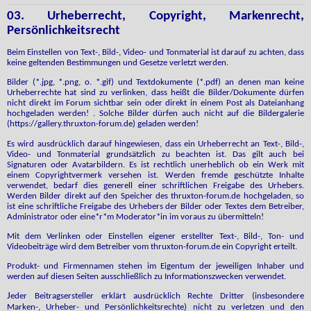
03. Urheberrecht, Copyright, Markenrecht,
Persönlichkeitsrecht
Beim Einstellen von Text-, Bild-, Video- und Tonmaterial ist darauf zu achten, dass
keine geltenden Bestimmungen und Gesetze verletzt werden.
Bilder (*.jpg, *.png, o. *.gif) und Textdokumente (*.pdf) an denen man keine
Urheberrechte hat sind zu verlinken, dass heißt die Bilder/Dokumente dürfen
nicht direkt im Forum sichtbar sein oder direkt in einem Post als Dateianhang
hochgeladen werden! . Solche Bilder dürfen auch nicht auf die Bildergalerie
(https://gallery.thruxton-forum.de) geladen werden!
Es wird ausdrücklich darauf hingewiesen, dass ein Urheberrecht an Text-, Bild-,
Video- und Tonmaterial grundsätzlich zu beachten ist. Das gilt auch bei
Signaturen oder Avatarbildern. Es ist rechtlich unerheblich ob ein Werk mit
einem Copyrightvermerk versehen ist. Werden fremde geschützte Inhalte
verwendet, bedarf dies generell einer schriftlichen Freigabe des Urhebers.
Werden Bilder direkt auf den Speicher des thruxton-forum.de hochgeladen, so
ist eine schriftliche Freigabe des Urhebers der Bilder oder Textes dem Betreiber,
Administrator oder eine*r*m Moderator*in im voraus zu übermitteln!
Mit dem Verlinken oder Einstellen eigener erstellter Text-, Bild-, Ton- und
Videobeiträge wird dem Betreiber vom thruxton-forum.de ein Copyright erteilt.
Produkt- und Firmennamen stehen im Eigentum der jeweiligen Inhaber und
werden auf diesen Seiten ausschließlich zu Informationszwecken verwendet.
J
eder Beitragsersteller erklärt ausdrücklich Rechte Dritter (insbesondere
Marken-, Urheber- und Persönlichkeitsrechte) nicht zu verletzen und den