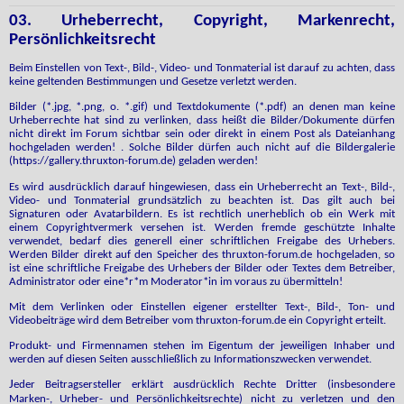
03. Urheberrecht, Copyright, Markenrecht,
Persönlichkeitsrecht
Beim Einstellen von Text-, Bild-, Video- und Tonmaterial ist darauf zu achten, dass
keine geltenden Bestimmungen und Gesetze verletzt werden.
Bilder (*.jpg, *.png, o. *.gif) und Textdokumente (*.pdf) an denen man keine
Urheberrechte hat sind zu verlinken, dass heißt die Bilder/Dokumente dürfen
nicht direkt im Forum sichtbar sein oder direkt in einem Post als Dateianhang
hochgeladen werden! . Solche Bilder dürfen auch nicht auf die Bildergalerie
(https://gallery.thruxton-forum.de) geladen werden!
Es wird ausdrücklich darauf hingewiesen, dass ein Urheberrecht an Text-, Bild-,
Video- und Tonmaterial grundsätzlich zu beachten ist. Das gilt auch bei
Signaturen oder Avatarbildern. Es ist rechtlich unerheblich ob ein Werk mit
einem Copyrightvermerk versehen ist. Werden fremde geschützte Inhalte
verwendet, bedarf dies generell einer schriftlichen Freigabe des Urhebers.
Werden Bilder direkt auf den Speicher des thruxton-forum.de hochgeladen, so
ist eine schriftliche Freigabe des Urhebers der Bilder oder Textes dem Betreiber,
Administrator oder eine*r*m Moderator*in im voraus zu übermitteln!
Mit dem Verlinken oder Einstellen eigener erstellter Text-, Bild-, Ton- und
Videobeiträge wird dem Betreiber vom thruxton-forum.de ein Copyright erteilt.
Produkt- und Firmennamen stehen im Eigentum der jeweiligen Inhaber und
werden auf diesen Seiten ausschließlich zu Informationszwecken verwendet.
J
eder Beitragsersteller erklärt ausdrücklich Rechte Dritter (insbesondere
Marken-, Urheber- und Persönlichkeitsrechte) nicht zu verletzen und den