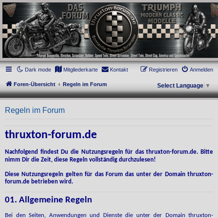
thruxton-forum.de
DAS FORUM! Alles rund um die Triumph Modern Classic Modelle. Das Forum für
die New Bonneville Baureihen ab BJ 2001. Triumph Bonneville, Thruxton,
Scrambler, Bobber, Speed Twin, Street Scrambler, Street Twin, Street Cup, America
und Speedmaster.
Dark mode
Mitgliederkarte
Kontakt
Registrieren
Anmelden
Foren-Übersicht
Regeln im Forum
Select Language
▼
Regeln im Forum
thruxton-forum.de
Nachfolgend findest Du die Nutzungsregeln für das thruxton-forum.de. Bitte
nimm Dir die Zeit, diese Regeln vollständig durchzulesen!
Diese Nutzungsregeln gelten für das Forum das unter der Domain thruxton-
forum.de betrieben wird.
01. Allgemeine Regeln
Bei den Seiten, Anwendungen und Dienste die unter der Domain thruxton-