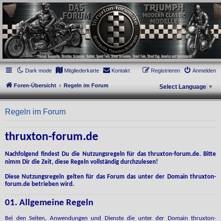
thruxton-forum.de
DAS FORUM! Alles rund um die Triumph Modern Classic Modelle. Das Forum für
die New Bonneville Baureihen ab BJ 2001. Triumph Bonneville, Thruxton,
Scrambler, Bobber, Speed Twin, Street Scrambler, Street Twin, Street Cup, America
und Speedmaster.
Dark mode
Mitgliederkarte
Kontakt
Registrieren
Anmelden
Foren-Übersicht
Regeln im Forum
Select Language
▼
Regeln im Forum
thruxton-forum.de
Nachfolgend findest Du die Nutzungsregeln für das thruxton-forum.de. Bitte
nimm Dir die Zeit, diese Regeln vollständig durchzulesen!
Diese Nutzungsregeln gelten für das Forum das unter der Domain thruxton-
forum.de betrieben wird.
01. Allgemeine Regeln
Bei den Seiten, Anwendungen und Dienste die unter der Domain thruxton-