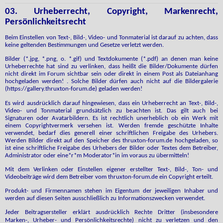
03. Urheberrecht, Copyright, Markenrecht,
Persönlichkeitsrecht
Beim Einstellen von Text-, Bild-, Video- und Tonmaterial ist darauf zu achten, dass
keine geltenden Bestimmungen und Gesetze verletzt werden.
Bilder (*.jpg, *.png, o. *.gif) und Textdokumente (*.pdf) an denen man keine
Urheberrechte hat sind zu verlinken, dass heißt die Bilder/Dokumente dürfen
nicht direkt im Forum sichtbar sein oder direkt in einem Post als Dateianhang
hochgeladen werden! . Solche Bilder dürfen auch nicht auf die Bildergalerie
(https://gallery.thruxton-forum.de) geladen werden!
Es wird ausdrücklich darauf hingewiesen, dass ein Urheberrecht an Text-, Bild-,
Video- und Tonmaterial grundsätzlich zu beachten ist. Das gilt auch bei
Signaturen oder Avatarbildern. Es ist rechtlich unerheblich ob ein Werk mit
einem Copyrightvermerk versehen ist. Werden fremde geschützte Inhalte
verwendet, bedarf dies generell einer schriftlichen Freigabe des Urhebers.
Werden Bilder direkt auf den Speicher des thruxton-forum.de hochgeladen, so
ist eine schriftliche Freigabe des Urhebers der Bilder oder Textes dem Betreiber,
Administrator oder eine*r*m Moderator*in im voraus zu übermitteln!
Mit dem Verlinken oder Einstellen eigener erstellter Text-, Bild-, Ton- und
Videobeiträge wird dem Betreiber vom thruxton-forum.de ein Copyright erteilt.
Produkt- und Firmennamen stehen im Eigentum der jeweiligen Inhaber und
werden auf diesen Seiten ausschließlich zu Informationszwecken verwendet.
J
eder Beitragsersteller erklärt ausdrücklich Rechte Dritter (insbesondere
Marken-, Urheber- und Persönlichkeitsrechte) nicht zu verletzen und den