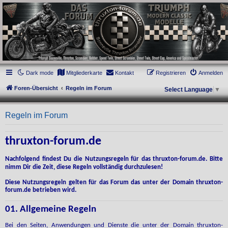
thruxton-forum.de
DAS FORUM! Alles rund um die Triumph Modern Classic Modelle. Das Forum für
die New Bonneville Baureihen ab BJ 2001. Triumph Bonneville, Thruxton,
Scrambler, Bobber, Speed Twin, Street Scrambler, Street Twin, Street Cup, America
und Speedmaster.
Dark mode
Mitgliederkarte
Kontakt
Registrieren
Anmelden
Foren-Übersicht
Regeln im Forum
Select Language
▼
Regeln im Forum
thruxton-forum.de
Nachfolgend findest Du die Nutzungsregeln für das thruxton-forum.de. Bitte
nimm Dir die Zeit, diese Regeln vollständig durchzulesen!
Diese Nutzungsregeln gelten für das Forum das unter der Domain thruxton-
forum.de betrieben wird.
01. Allgemeine Regeln
Bei den Seiten, Anwendungen und Dienste die unter der Domain thruxton-