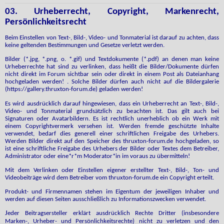
03. Urheberrecht, Copyright, Markenrecht,
Persönlichkeitsrecht
Beim Einstellen von Text-, Bild-, Video- und Tonmaterial ist darauf zu achten, dass
keine geltenden Bestimmungen und Gesetze verletzt werden.
Bilder (*.jpg, *.png, o. *.gif) und Textdokumente (*.pdf) an denen man keine
Urheberrechte hat sind zu verlinken, dass heißt die Bilder/Dokumente dürfen
nicht direkt im Forum sichtbar sein oder direkt in einem Post als Dateianhang
hochgeladen werden! . Solche Bilder dürfen auch nicht auf die Bildergalerie
(https://gallery.thruxton-forum.de) geladen werden!
Es wird ausdrücklich darauf hingewiesen, dass ein Urheberrecht an Text-, Bild-,
Video- und Tonmaterial grundsätzlich zu beachten ist. Das gilt auch bei
Signaturen oder Avatarbildern. Es ist rechtlich unerheblich ob ein Werk mit
einem Copyrightvermerk versehen ist. Werden fremde geschützte Inhalte
verwendet, bedarf dies generell einer schriftlichen Freigabe des Urhebers.
Werden Bilder direkt auf den Speicher des thruxton-forum.de hochgeladen, so
ist eine schriftliche Freigabe des Urhebers der Bilder oder Textes dem Betreiber,
Administrator oder eine*r*m Moderator*in im voraus zu übermitteln!
Mit dem Verlinken oder Einstellen eigener erstellter Text-, Bild-, Ton- und
Videobeiträge wird dem Betreiber vom thruxton-forum.de ein Copyright erteilt.
Produkt- und Firmennamen stehen im Eigentum der jeweiligen Inhaber und
werden auf diesen Seiten ausschließlich zu Informationszwecken verwendet.
J
eder Beitragsersteller erklärt ausdrücklich Rechte Dritter (insbesondere
Marken-, Urheber- und Persönlichkeitsrechte) nicht zu verletzen und den