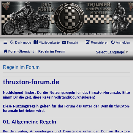
thruxton-forum.de
DAS FORUM! Alles rund um die Triumph Modern Classic Modelle. Das Forum für
die New Bonneville Baureihen ab BJ 2001. Triumph Bonneville, Thruxton,
Scrambler, Bobber, Speed Twin, Street Scrambler, Street Twin, Street Cup, America
und Speedmaster.
Dark mode
Mitgliederkarte
Kontakt
Registrieren
Anmelden
Foren-Übersicht
Regeln im Forum
Select Language
▼
Regeln im Forum
thruxton-forum.de
Nachfolgend findest Du die Nutzungsregeln für das thruxton-forum.de. Bitte
nimm Dir die Zeit, diese Regeln vollständig durchzulesen!
Diese Nutzungsregeln gelten für das Forum das unter der Domain thruxton-
forum.de betrieben wird.
01. Allgemeine Regeln
Bei den Seiten, Anwendungen und Dienste die unter der Domain thruxton-