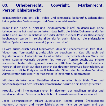
03. Urheberrecht, Copyright, Markenrecht,
Persönlichkeitsrecht
Beim Einstellen von Text-, Bild-, Video- und Tonmaterial ist darauf zu achten, dass
keine geltenden Bestimmungen und Gesetze verletzt werden.
Bilder (*.jpg, *.png, o. *.gif) und Textdokumente (*.pdf) an denen man keine
Urheberrechte hat sind zu verlinken, dass heißt die Bilder/Dokumente dürfen
nicht direkt im Forum sichtbar sein oder direkt in einem Post als Dateianhang
hochgeladen werden! . Solche Bilder dürfen auch nicht auf die Bildergalerie
(https://gallery.thruxton-forum.de) geladen werden!
Es wird ausdrücklich darauf hingewiesen, dass ein Urheberrecht an Text-, Bild-,
Video- und Tonmaterial grundsätzlich zu beachten ist. Das gilt auch bei
Signaturen oder Avatarbildern. Es ist rechtlich unerheblich ob ein Werk mit
einem Copyrightvermerk versehen ist. Werden fremde geschützte Inhalte
verwendet, bedarf dies generell einer schriftlichen Freigabe des Urhebers.
Werden Bilder direkt auf den Speicher des thruxton-forum.de hochgeladen, so
ist eine schriftliche Freigabe des Urhebers der Bilder oder Textes dem Betreiber,
Administrator oder eine*r*m Moderator*in im voraus zu übermitteln!
Mit dem Verlinken oder Einstellen eigener erstellter Text-, Bild-, Ton- und
Videobeiträge wird dem Betreiber vom thruxton-forum.de ein Copyright erteilt.
Produkt- und Firmennamen stehen im Eigentum der jeweiligen Inhaber und
werden auf diesen Seiten ausschließlich zu Informationszwecken verwendet.
J
eder Beitragsersteller erklärt ausdrücklich Rechte Dritter (insbesondere
Marken-, Urheber- und Persönlichkeitsrechte) nicht zu verletzen und den