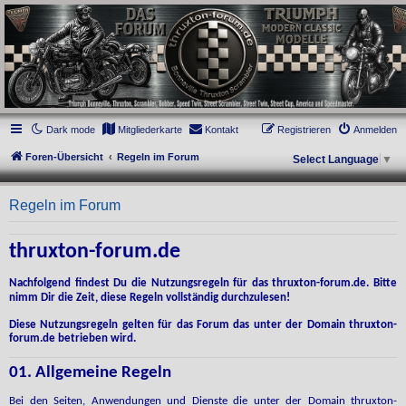
thruxton-forum.de
DAS FORUM! Alles rund um die Triumph Modern Classic Modelle. Das Forum für
die New Bonneville Baureihen ab BJ 2001. Triumph Bonneville, Thruxton,
Scrambler, Bobber, Speed Twin, Street Scrambler, Street Twin, Street Cup, America
und Speedmaster.
Dark mode
Mitgliederkarte
Kontakt
Registrieren
Anmelden
Foren-Übersicht
Regeln im Forum
Select Language
▼
Regeln im Forum
thruxton-forum.de
Nachfolgend findest Du die Nutzungsregeln für das thruxton-forum.de. Bitte
nimm Dir die Zeit, diese Regeln vollständig durchzulesen!
Diese Nutzungsregeln gelten für das Forum das unter der Domain thruxton-
forum.de betrieben wird.
01. Allgemeine Regeln
Bei den Seiten, Anwendungen und Dienste die unter der Domain thruxton-