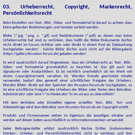
03. Urheberrecht, Copyright, Markenrecht,
Persönlichkeitsrecht
Beim Einstellen von Text-, Bild-, Video- und Tonmaterial ist darauf zu achten, dass
keine geltenden Bestimmungen und Gesetze verletzt werden.
Bilder (*.jpg, *.png, o. *.gif) und Textdokumente (*.pdf) an denen man keine
Urheberrechte hat sind zu verlinken, dass heißt die Bilder/Dokumente dürfen
nicht direkt im Forum sichtbar sein oder direkt in einem Post als Dateianhang
hochgeladen werden! . Solche Bilder dürfen auch nicht auf die Bildergalerie
(https://gallery.thruxton-forum.de) geladen werden!
Es wird ausdrücklich darauf hingewiesen, dass ein Urheberrecht an Text-, Bild-,
Video- und Tonmaterial grundsätzlich zu beachten ist. Das gilt auch bei
Signaturen oder Avatarbildern. Es ist rechtlich unerheblich ob ein Werk mit
einem Copyrightvermerk versehen ist. Werden fremde geschützte Inhalte
verwendet, bedarf dies generell einer schriftlichen Freigabe des Urhebers.
Werden Bilder direkt auf den Speicher des thruxton-forum.de hochgeladen, so
ist eine schriftliche Freigabe des Urhebers der Bilder oder Textes dem Betreiber,
Administrator oder eine*r*m Moderator*in im voraus zu übermitteln!
Mit dem Verlinken oder Einstellen eigener erstellter Text-, Bild-, Ton- und
Videobeiträge wird dem Betreiber vom thruxton-forum.de ein Copyright erteilt.
Produkt- und Firmennamen stehen im Eigentum der jeweiligen Inhaber und
werden auf diesen Seiten ausschließlich zu Informationszwecken verwendet.
J
eder Beitragsersteller erklärt ausdrücklich Rechte Dritter (insbesondere
Marken-, Urheber- und Persönlichkeitsrechte) nicht zu verletzen und den