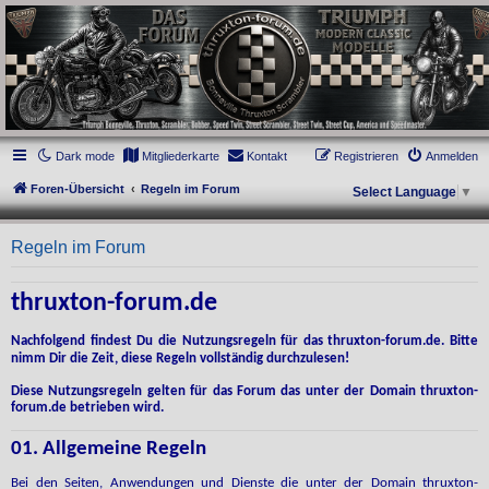
thruxton-forum.de
DAS FORUM! Alles rund um die Triumph Modern Classic Modelle. Das Forum für
die New Bonneville Baureihen ab BJ 2001. Triumph Bonneville, Thruxton,
Scrambler, Bobber, Speed Twin, Street Scrambler, Street Twin, Street Cup, America
und Speedmaster.
Dark mode
Mitgliederkarte
Kontakt
Registrieren
Anmelden
Foren-Übersicht
Regeln im Forum
Select Language
▼
Regeln im Forum
thruxton-forum.de
Nachfolgend findest Du die Nutzungsregeln für das thruxton-forum.de. Bitte
nimm Dir die Zeit, diese Regeln vollständig durchzulesen!
Diese Nutzungsregeln gelten für das Forum das unter der Domain thruxton-
forum.de betrieben wird.
01. Allgemeine Regeln
Bei den Seiten, Anwendungen und Dienste die unter der Domain thruxton-