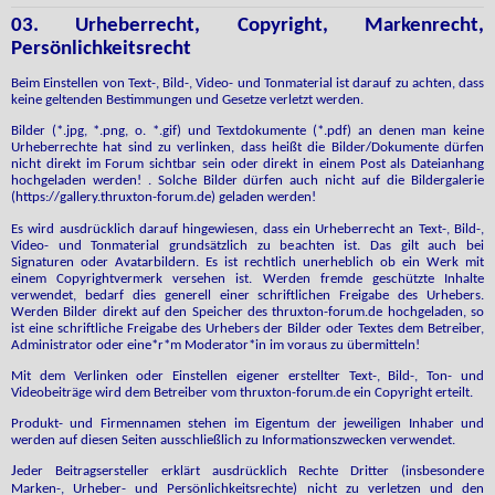
03. Urheberrecht, Copyright, Markenrecht,
Persönlichkeitsrecht
Beim Einstellen von Text-, Bild-, Video- und Tonmaterial ist darauf zu achten, dass
keine geltenden Bestimmungen und Gesetze verletzt werden.
Bilder (*.jpg, *.png, o. *.gif) und Textdokumente (*.pdf) an denen man keine
Urheberrechte hat sind zu verlinken, dass heißt die Bilder/Dokumente dürfen
nicht direkt im Forum sichtbar sein oder direkt in einem Post als Dateianhang
hochgeladen werden! . Solche Bilder dürfen auch nicht auf die Bildergalerie
(https://gallery.thruxton-forum.de) geladen werden!
Es wird ausdrücklich darauf hingewiesen, dass ein Urheberrecht an Text-, Bild-,
Video- und Tonmaterial grundsätzlich zu beachten ist. Das gilt auch bei
Signaturen oder Avatarbildern. Es ist rechtlich unerheblich ob ein Werk mit
einem Copyrightvermerk versehen ist. Werden fremde geschützte Inhalte
verwendet, bedarf dies generell einer schriftlichen Freigabe des Urhebers.
Werden Bilder direkt auf den Speicher des thruxton-forum.de hochgeladen, so
ist eine schriftliche Freigabe des Urhebers der Bilder oder Textes dem Betreiber,
Administrator oder eine*r*m Moderator*in im voraus zu übermitteln!
Mit dem Verlinken oder Einstellen eigener erstellter Text-, Bild-, Ton- und
Videobeiträge wird dem Betreiber vom thruxton-forum.de ein Copyright erteilt.
Produkt- und Firmennamen stehen im Eigentum der jeweiligen Inhaber und
werden auf diesen Seiten ausschließlich zu Informationszwecken verwendet.
J
eder Beitragsersteller erklärt ausdrücklich Rechte Dritter (insbesondere
Marken-, Urheber- und Persönlichkeitsrechte) nicht zu verletzen und den