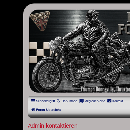
thruxton-forum.de
DAS FORUM! Alles rund um die Triumph Modern Classic Modelle. D
Street Cup, America und Speedmaster.
Schnellzugriff
Dark mode
Mitgliederkarte
Kontakt
Foren-Übersicht
Admin kontaktieren