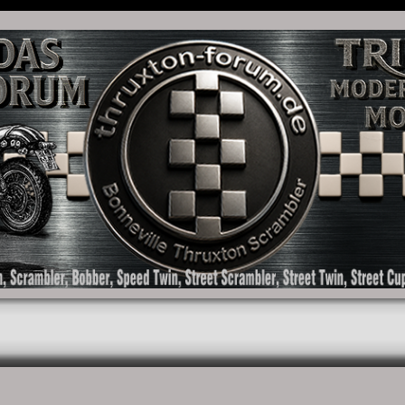
as Forum für die New Bonneville Baureihen ab BJ 2001. Triumph Bonneville, Thruxton