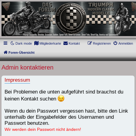
thruxton-forum.de
DAS FORUM! Alles rund um die Triumph Modern Classic Modelle. Das Forum für
die New Bonneville Baureihen ab BJ 2001. Triumph Bonneville, Thruxton,
Scrambler, Bobber, Speed Twin, Street Scrambler, Street Twin, Street Cup, America
und Speedmaster.
Dark mode
Mitgliederkarte
Kontakt
Registrieren
Anmelden
Foren-Übersicht
Admin kontaktieren
Impressum
Bei Problemen die unten aufgeführt sind brauchst du
keinen Kontakt suchen
Wenn du dein Passwort vergessen hast, bitte den Link
unterhalb der Eingabefelder des Usernamen und
Passwort benutzen.
Wir werden dein Passwort nicht ändern!