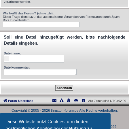
verarbeitet werden.
Wie heißt das Forum? (ohne .de):
Diese Frage dient dazu, das automatisierte Versenden von Formularen durch Spam-
Bots zu verhindern.
Soll eine Datei hinzugefügt werden, bitte nachfolgende
Details eingeben.
Dateiname:
Dateikommentar:
Foren-Übersicht
Alle Zeiten sind
UTC+02:00
Copyright © 2005 - 2026 thruxton-forum.de Alle Rechte vorbehalten.
2005-2012 Lars; 2012-2017 Abgeratzter.
2018-2026 Kaufmännisch/rechtlicher Admin: Rainman.
Diese Website nutzt Cookies, um dir den
2018-2026 technischer Admin: Paule.
phpBB® Software Version: 3.3.17, letzte Aktualisierung 12.06.2026
bestmöglichen Komfort bei der Nutzung zu