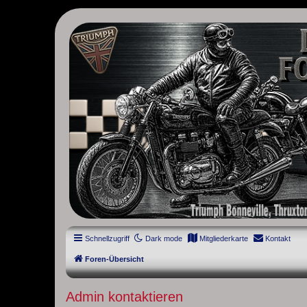
thruxton-forum.de
DAS FORUM! Alles rund um die Triumph Modern Classic Modelle. D
Street Cup, America und Speedmaster.
Schnellzugriff
Dark mode
Mitgliederkarte
Kontakt
Foren-Übersicht
Admin kontaktieren