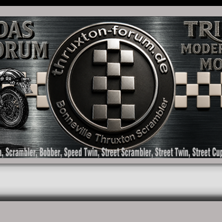
as Forum für die New Bonneville Baureihen ab BJ 2001. Triumph Bonneville, Thruxton