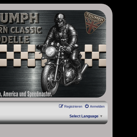
, Scrambler, Bobber, Speed Twin, Street Scrambler, Street Twin,
Registrieren
Anmelden
Select Language
▼