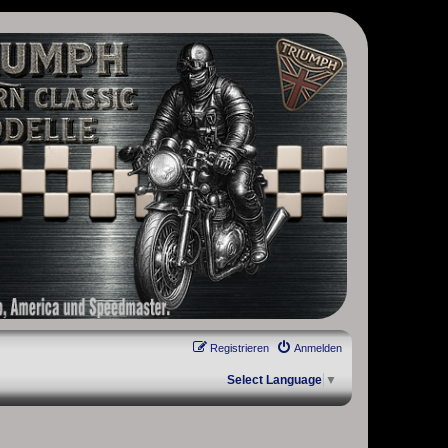
, Scrambler, Bobber, Speed Twin, Street Scrambler, Street Twin,
Registrieren
Anmelden
Select Language
▼