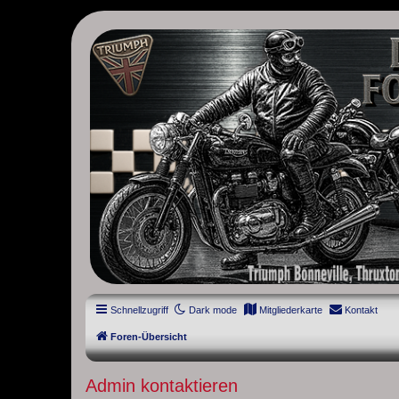
thruxton-forum.de
DAS FORUM! Alles rund um die Triumph Modern Classic Modelle. D
Street Cup, America und Speedmaster.
Schnellzugriff
Dark mode
Mitgliederkarte
Kontakt
Foren-Übersicht
Admin kontaktieren