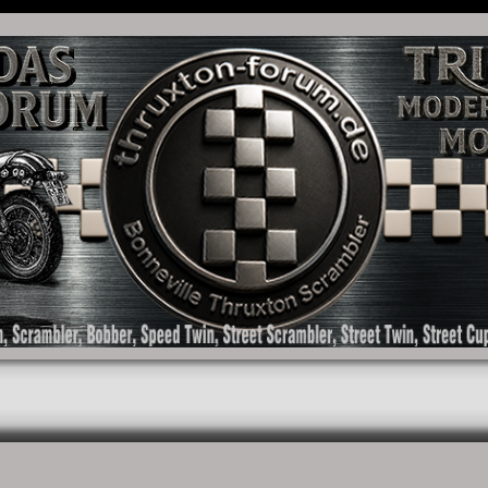
as Forum für die New Bonneville Baureihen ab BJ 2001. Triumph Bonneville, Thruxton