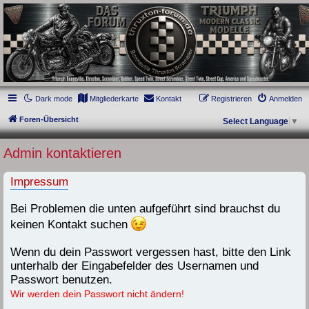
thruxton-forum.de
DAS FORUM! Alles rund um die Triumph Modern Classic Modelle. Das Forum für
die New Bonneville Baureihen ab BJ 2001. Triumph Bonneville, Thruxton,
Scrambler, Bobber, Speed Twin, Street Scrambler, Street Twin, Street Cup, America
und Speedmaster.
Dark mode
Mitgliederkarte
Kontakt
Registrieren
Anmelden
Foren-Übersicht
Select Language
▼
Admin kontaktieren
Impressum
Bei Problemen die unten aufgeführt sind brauchst du
keinen Kontakt suchen
Wenn du dein Passwort vergessen hast, bitte den Link
unterhalb der Eingabefelder des Usernamen und
Passwort benutzen.
Wir werden dein Passwort nicht ändern!