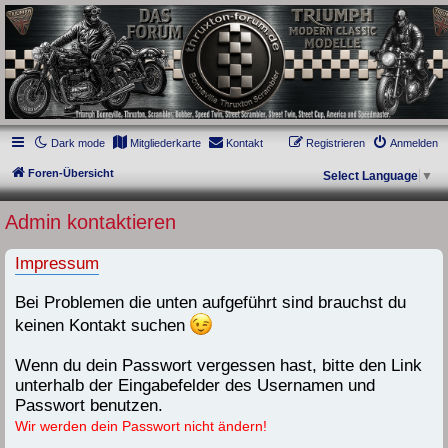
thruxton-forum.de
DAS FORUM! Alles rund um die Triumph Modern Classic Modelle. Das Forum für
die New Bonneville Baureihen ab BJ 2001. Triumph Bonneville, Thruxton,
Scrambler, Bobber, Speed Twin, Street Scrambler, Street Twin, Street Cup, America
und Speedmaster.
Dark mode
Mitgliederkarte
Kontakt
Registrieren
Anmelden
Foren-Übersicht
Select Language
▼
Admin kontaktieren
Impressum
Bei Problemen die unten aufgeführt sind brauchst du
keinen Kontakt suchen
Wenn du dein Passwort vergessen hast, bitte den Link
unterhalb der Eingabefelder des Usernamen und
Passwort benutzen.
Wir werden dein Passwort nicht ändern!