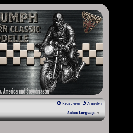
, Scrambler, Bobber, Speed Twin, Street Scrambler, Street Twin,
Registrieren
Anmelden
Select Language
▼