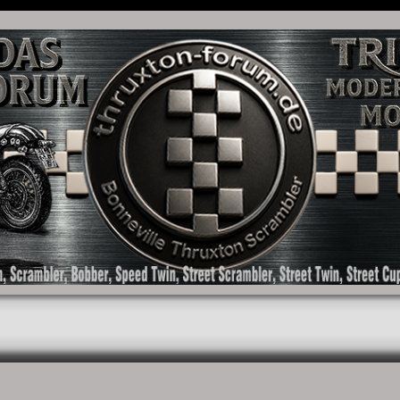
as Forum für die New Bonneville Baureihen ab BJ 2001. Triumph Bonneville, Thruxton