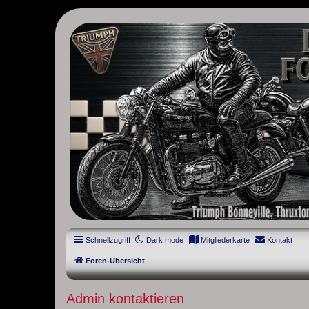
thruxton-forum.de
DAS FORUM! Alles rund um die Triumph Modern Classic Modelle. D
Street Cup, America und Speedmaster.
Schnellzugriff
Dark mode
Mitgliederkarte
Kontakt
Foren-Übersicht
Admin kontaktieren