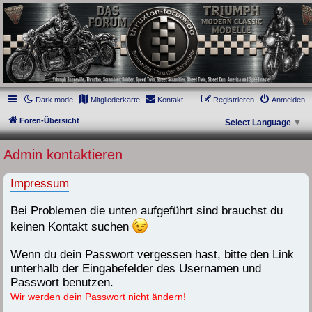
thruxton-forum.de
DAS FORUM! Alles rund um die Triumph Modern Classic Modelle. Das Forum für
die New Bonneville Baureihen ab BJ 2001. Triumph Bonneville, Thruxton,
Scrambler, Bobber, Speed Twin, Street Scrambler, Street Twin, Street Cup, America
und Speedmaster.
Dark mode
Mitgliederkarte
Kontakt
Registrieren
Anmelden
Foren-Übersicht
Select Language
▼
Admin kontaktieren
Impressum
Bei Problemen die unten aufgeführt sind brauchst du
keinen Kontakt suchen
Wenn du dein Passwort vergessen hast, bitte den Link
unterhalb der Eingabefelder des Usernamen und
Passwort benutzen.
Wir werden dein Passwort nicht ändern!