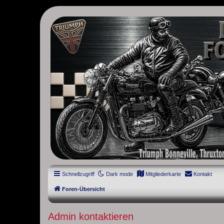
thruxton-forum.de
DAS FORUM! Alles rund um die Triumph Modern Classic Modelle. D
Street Cup, America und Speedmaster.
Schnellzugriff
Dark mode
Mitgliederkarte
Kontakt
Foren-Übersicht
Admin kontaktieren