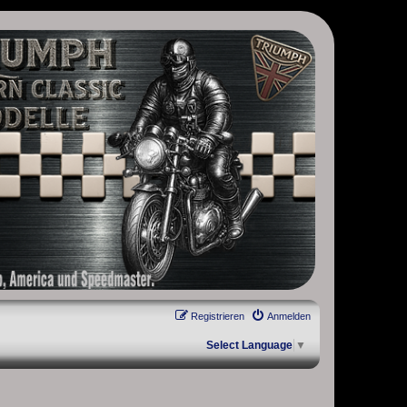
, Scrambler, Bobber, Speed Twin, Street Scrambler, Street Twin,
Registrieren
Anmelden
Select Language
▼