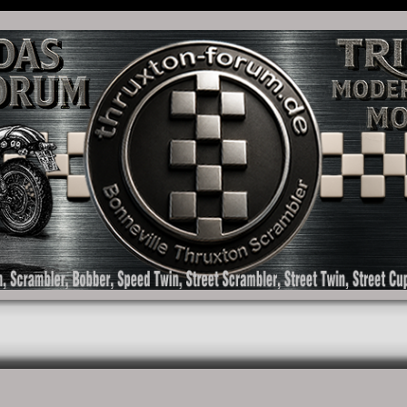
as Forum für die New Bonneville Baureihen ab BJ 2001. Triumph Bonneville, Thruxton