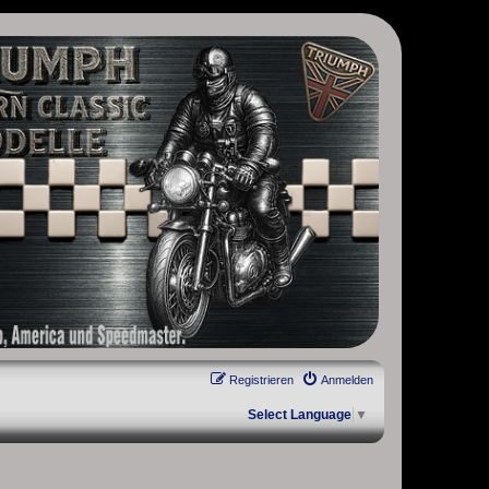
, Scrambler, Bobber, Speed Twin, Street Scrambler, Street Twin,
Registrieren
Anmelden
Select Language
▼