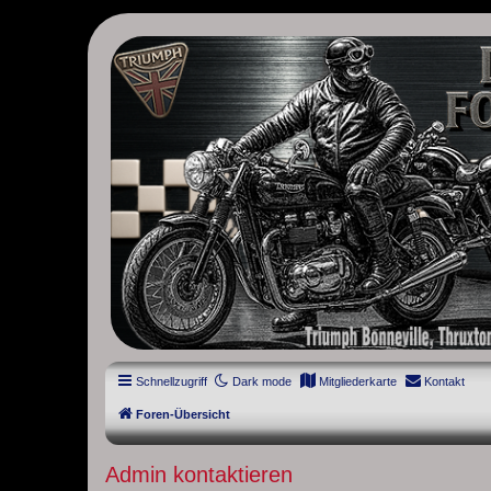
thruxton-forum.de
DAS FORUM! Alles rund um die Triumph Modern Classic Modelle. D
Street Cup, America und Speedmaster.
Schnellzugriff
Dark mode
Mitgliederkarte
Kontakt
Foren-Übersicht
Admin kontaktieren