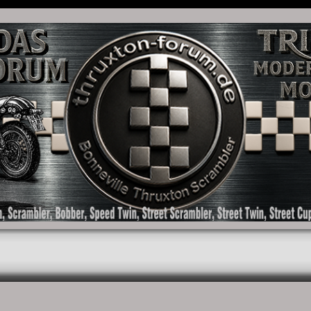
as Forum für die New Bonneville Baureihen ab BJ 2001. Triumph Bonneville, Thruxton