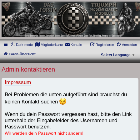
thruxton-forum.de
DAS FORUM! Alles rund um die Triumph Modern Classic Modelle. Das Forum für
die New Bonneville Baureihen ab BJ 2001. Triumph Bonneville, Thruxton,
Scrambler, Bobber, Speed Twin, Street Scrambler, Street Twin, Street Cup, America
und Speedmaster.
Dark mode
Mitgliederkarte
Kontakt
Registrieren
Anmelden
Foren-Übersicht
Select Language
▼
Admin kontaktieren
Impressum
Bei Problemen die unten aufgeführt sind brauchst du
keinen Kontakt suchen
Wenn du dein Passwort vergessen hast, bitte den Link
unterhalb der Eingabefelder des Usernamen und
Passwort benutzen.
Wir werden dein Passwort nicht ändern!