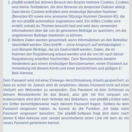
phpBB erstellt bei deinem Besuch des Boards mehrere Cookies. Cookies
sind kleine Textdateien, die dein Browser als temporäre Dateien ablegt.
Zwei dieser Cookies enthalten eine eindeutige Benutzer-Nummer
(Benutzer-ID) sowie eine anonyme Sitzungs-Nummer (Session-ID), die
dir von phpBB automatisch zugewiesen wird. Ein drittes Cookie wird
erstellt, sobald du Themen besucht hast und wird dazu verwendet,
Informationen über die von dir gelesenen Beiträge zu speichern, um die
ungelesenen Beiträge markieren zu können.
Weitere Daten werden gesammelt, wenn Informationen an den Betreiber
übermittelt werden. Dies betrifft — ohne Anspruch auf Vollständigkeit —
zum Beispiel Beiträge, die als Gast erstellt werden, Daten, die im
Rahmen der Registrierung erfasst werden und die von dir nach deiner
Registrierung erstellten Nachrichten. Dein Benutzerkonto besteht
mindestens aus einem eindeutigen Benutzernamen, einem Passwort zur
Anmeldung mit diesem Konto und einer persönlichen und gültigen E-
Mail-Adresse.
Dein Passwort wird mit einer Einwege-Verschlüsselung (Hash) gespeichert, so
dass es sicher ist. Jedoch wird dir empfohlen, dieses Passwort nicht auf einer
Vielzahl von Webseiten zu verwenden. Das Passwort ist dein Schlüssel zu
deinem Benutzerkonto für das Board, also geh mit ihm sorgsam um.
Insbesondere wird dich kein Vertreter des Betreibers, von phpBB Limited oder
ein Dritter berechtigterweise nach deinem Passwort fragen. Solltest du dein
Passwort vergessen haben, so kannst du die Funktion „Ich habe mein
Passwort vergessen“ benutzen. Die phpBB-Software fragt dich dann nach
deiner E-Mail-Adresse und sendet anschließend einen Link mit dem du ein
neues Passwort generieren kannst.