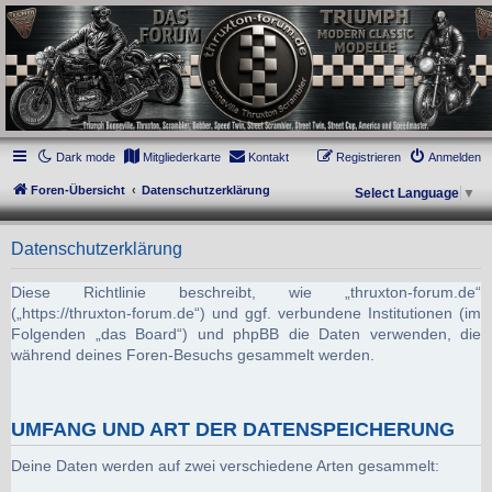
thruxton-forum.de
DAS FORUM! Alles rund um die Triumph Modern Classic Modelle. Das Forum für
die New Bonneville Baureihen ab BJ 2001. Triumph Bonneville, Thruxton,
Scrambler, Bobber, Speed Twin, Street Scrambler, Street Twin, Street Cup, America
und Speedmaster.
Dark mode
Mitgliederkarte
Kontakt
Registrieren
Anmelden
Foren-Übersicht
Datenschutzerklärung
Select Language
▼
Datenschutzerklärung
Diese Richtlinie beschreibt, wie „thruxton-forum.de“
(„https://thruxton-forum.de“) und ggf. verbundene Institutionen (im
Folgenden „das Board“) und phpBB die Daten verwenden, die
während deines Foren-Besuchs gesammelt werden.
UMFANG UND ART DER DATENSPEICHERUNG
Deine Daten werden auf zwei verschiedene Arten gesammelt: