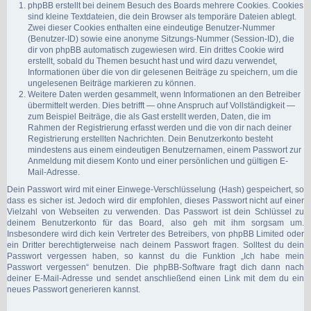
phpBB erstellt bei deinem Besuch des Boards mehrere Cookies. Cookies
sind kleine Textdateien, die dein Browser als temporäre Dateien ablegt.
Zwei dieser Cookies enthalten eine eindeutige Benutzer-Nummer
(Benutzer-ID) sowie eine anonyme Sitzungs-Nummer (Session-ID), die
dir von phpBB automatisch zugewiesen wird. Ein drittes Cookie wird
erstellt, sobald du Themen besucht hast und wird dazu verwendet,
Informationen über die von dir gelesenen Beiträge zu speichern, um die
ungelesenen Beiträge markieren zu können.
Weitere Daten werden gesammelt, wenn Informationen an den Betreiber
übermittelt werden. Dies betrifft — ohne Anspruch auf Vollständigkeit —
zum Beispiel Beiträge, die als Gast erstellt werden, Daten, die im
Rahmen der Registrierung erfasst werden und die von dir nach deiner
Registrierung erstellten Nachrichten. Dein Benutzerkonto besteht
mindestens aus einem eindeutigen Benutzernamen, einem Passwort zur
Anmeldung mit diesem Konto und einer persönlichen und gültigen E-
Mail-Adresse.
Dein Passwort wird mit einer Einwege-Verschlüsselung (Hash) gespeichert, so
dass es sicher ist. Jedoch wird dir empfohlen, dieses Passwort nicht auf einer
Vielzahl von Webseiten zu verwenden. Das Passwort ist dein Schlüssel zu
deinem Benutzerkonto für das Board, also geh mit ihm sorgsam um.
Insbesondere wird dich kein Vertreter des Betreibers, von phpBB Limited oder
ein Dritter berechtigterweise nach deinem Passwort fragen. Solltest du dein
Passwort vergessen haben, so kannst du die Funktion „Ich habe mein
Passwort vergessen“ benutzen. Die phpBB-Software fragt dich dann nach
deiner E-Mail-Adresse und sendet anschließend einen Link mit dem du ein
neues Passwort generieren kannst.