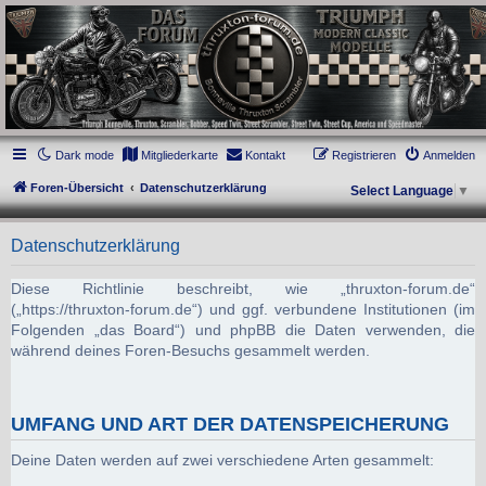
thruxton-forum.de
DAS FORUM! Alles rund um die Triumph Modern Classic Modelle. Das Forum für
die New Bonneville Baureihen ab BJ 2001. Triumph Bonneville, Thruxton,
Scrambler, Bobber, Speed Twin, Street Scrambler, Street Twin, Street Cup, America
und Speedmaster.
Dark mode
Mitgliederkarte
Kontakt
Registrieren
Anmelden
Foren-Übersicht
Datenschutzerklärung
Select Language
▼
Datenschutzerklärung
Diese Richtlinie beschreibt, wie „thruxton-forum.de“
(„https://thruxton-forum.de“) und ggf. verbundene Institutionen (im
Folgenden „das Board“) und phpBB die Daten verwenden, die
während deines Foren-Besuchs gesammelt werden.
UMFANG UND ART DER DATENSPEICHERUNG
Deine Daten werden auf zwei verschiedene Arten gesammelt: