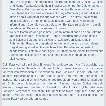
phpBB erstellt bei deinem Besuch des Boards mehrere Cookies. Cookies
sind kleine Textdateien, die dein Browser als temporäre Dateien ablegt.
Zwei dieser Cookies enthalten eine eindeutige Benutzer-Nummer
(Benutzer-ID) sowie eine anonyme Sitzungs-Nummer (Session-ID), die
dir von phpBB automatisch zugewiesen wird. Ein drittes Cookie wird
erstellt, sobald du Themen besucht hast und wird dazu verwendet,
Informationen über die von dir gelesenen Beiträge zu speichern, um die
ungelesenen Beiträge markieren zu können.
Weitere Daten werden gesammelt, wenn Informationen an den Betreiber
übermittelt werden. Dies betrifft — ohne Anspruch auf Vollständigkeit —
zum Beispiel Beiträge, die als Gast erstellt werden, Daten, die im
Rahmen der Registrierung erfasst werden und die von dir nach deiner
Registrierung erstellten Nachrichten. Dein Benutzerkonto besteht
mindestens aus einem eindeutigen Benutzernamen, einem Passwort zur
Anmeldung mit diesem Konto und einer persönlichen und gültigen E-
Mail-Adresse.
Dein Passwort wird mit einer Einwege-Verschlüsselung (Hash) gespeichert, so
dass es sicher ist. Jedoch wird dir empfohlen, dieses Passwort nicht auf einer
Vielzahl von Webseiten zu verwenden. Das Passwort ist dein Schlüssel zu
deinem Benutzerkonto für das Board, also geh mit ihm sorgsam um.
Insbesondere wird dich kein Vertreter des Betreibers, von phpBB Limited oder
ein Dritter berechtigterweise nach deinem Passwort fragen. Solltest du dein
Passwort vergessen haben, so kannst du die Funktion „Ich habe mein
Passwort vergessen“ benutzen. Die phpBB-Software fragt dich dann nach
deiner E-Mail-Adresse und sendet anschließend einen Link mit dem du ein
neues Passwort generieren kannst.