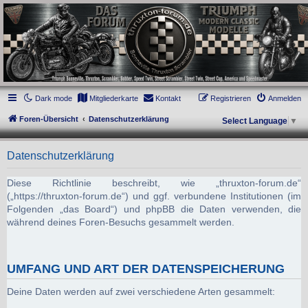
thruxton-forum.de
DAS FORUM! Alles rund um die Triumph Modern Classic Modelle. Das Forum für
die New Bonneville Baureihen ab BJ 2001. Triumph Bonneville, Thruxton,
Scrambler, Bobber, Speed Twin, Street Scrambler, Street Twin, Street Cup, America
und Speedmaster.
Dark mode
Mitgliederkarte
Kontakt
Registrieren
Anmelden
Foren-Übersicht
Datenschutzerklärung
Select Language
▼
Datenschutzerklärung
Diese Richtlinie beschreibt, wie „thruxton-forum.de“
(„https://thruxton-forum.de“) und ggf. verbundene Institutionen (im
Folgenden „das Board“) und phpBB die Daten verwenden, die
während deines Foren-Besuchs gesammelt werden.
UMFANG UND ART DER DATENSPEICHERUNG
Deine Daten werden auf zwei verschiedene Arten gesammelt: