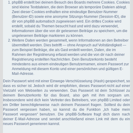
phpBB erstellt bei deinem Besuch des Boards mehrere Cookies. Cookies
sind kleine Textdateien, die dein Browser als temporäre Dateien ablegt.
Zwei dieser Cookies enthalten eine eindeutige Benutzer-Nummer
(Benutzer-ID) sowie eine anonyme Sitzungs-Nummer (Session-ID), die
dir von phpBB automatisch zugewiesen wird. Ein drittes Cookie wird
erstellt, sobald du Themen besucht hast und wird dazu verwendet,
Informationen über die von dir gelesenen Beiträge zu speichern, um die
ungelesenen Beiträge markieren zu können.
Weitere Daten werden gesammelt, wenn Informationen an den Betreiber
übermittelt werden. Dies betrifft — ohne Anspruch auf Vollständigkeit —
zum Beispiel Beiträge, die als Gast erstellt werden, Daten, die im
Rahmen der Registrierung erfasst werden und die von dir nach deiner
Registrierung erstellten Nachrichten. Dein Benutzerkonto besteht
mindestens aus einem eindeutigen Benutzernamen, einem Passwort zur
Anmeldung mit diesem Konto und einer persönlichen und gültigen E-
Mail-Adresse.
Dein Passwort wird mit einer Einwege-Verschlüsselung (Hash) gespeichert, so
dass es sicher ist. Jedoch wird dir empfohlen, dieses Passwort nicht auf einer
Vielzahl von Webseiten zu verwenden. Das Passwort ist dein Schlüssel zu
deinem Benutzerkonto für das Board, also geh mit ihm sorgsam um.
Insbesondere wird dich kein Vertreter des Betreibers, von phpBB Limited oder
ein Dritter berechtigterweise nach deinem Passwort fragen. Solltest du dein
Passwort vergessen haben, so kannst du die Funktion „Ich habe mein
Passwort vergessen“ benutzen. Die phpBB-Software fragt dich dann nach
deiner E-Mail-Adresse und sendet anschließend einen Link mit dem du ein
neues Passwort generieren kannst.