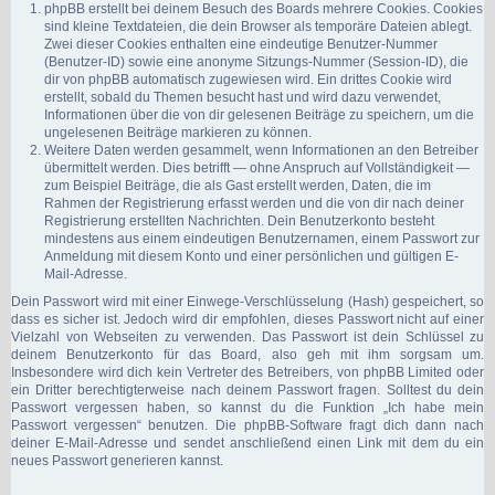
phpBB erstellt bei deinem Besuch des Boards mehrere Cookies. Cookies
sind kleine Textdateien, die dein Browser als temporäre Dateien ablegt.
Zwei dieser Cookies enthalten eine eindeutige Benutzer-Nummer
(Benutzer-ID) sowie eine anonyme Sitzungs-Nummer (Session-ID), die
dir von phpBB automatisch zugewiesen wird. Ein drittes Cookie wird
erstellt, sobald du Themen besucht hast und wird dazu verwendet,
Informationen über die von dir gelesenen Beiträge zu speichern, um die
ungelesenen Beiträge markieren zu können.
Weitere Daten werden gesammelt, wenn Informationen an den Betreiber
übermittelt werden. Dies betrifft — ohne Anspruch auf Vollständigkeit —
zum Beispiel Beiträge, die als Gast erstellt werden, Daten, die im
Rahmen der Registrierung erfasst werden und die von dir nach deiner
Registrierung erstellten Nachrichten. Dein Benutzerkonto besteht
mindestens aus einem eindeutigen Benutzernamen, einem Passwort zur
Anmeldung mit diesem Konto und einer persönlichen und gültigen E-
Mail-Adresse.
Dein Passwort wird mit einer Einwege-Verschlüsselung (Hash) gespeichert, so
dass es sicher ist. Jedoch wird dir empfohlen, dieses Passwort nicht auf einer
Vielzahl von Webseiten zu verwenden. Das Passwort ist dein Schlüssel zu
deinem Benutzerkonto für das Board, also geh mit ihm sorgsam um.
Insbesondere wird dich kein Vertreter des Betreibers, von phpBB Limited oder
ein Dritter berechtigterweise nach deinem Passwort fragen. Solltest du dein
Passwort vergessen haben, so kannst du die Funktion „Ich habe mein
Passwort vergessen“ benutzen. Die phpBB-Software fragt dich dann nach
deiner E-Mail-Adresse und sendet anschließend einen Link mit dem du ein
neues Passwort generieren kannst.