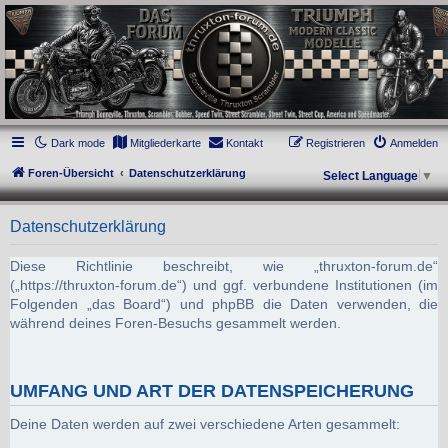
thruxton-forum.de
DAS FORUM! Alles rund um die Triumph Modern Classic Modelle. Das Forum für
die New Bonneville Baureihen ab BJ 2001. Triumph Bonneville, Thruxton,
Scrambler, Bobber, Speed Twin, Street Scrambler, Street Twin, Street Cup, America
und Speedmaster.
Dark mode
Mitgliederkarte
Kontakt
Registrieren
Anmelden
Foren-Übersicht
Datenschutzerklärung
Select Language
▼
Datenschutzerklärung
Diese Richtlinie beschreibt, wie „thruxton-forum.de“
(„https://thruxton-forum.de“) und ggf. verbundene Institutionen (im
Folgenden „das Board“) und phpBB die Daten verwenden, die
während deines Foren-Besuchs gesammelt werden.
UMFANG UND ART DER DATENSPEICHERUNG
Deine Daten werden auf zwei verschiedene Arten gesammelt: