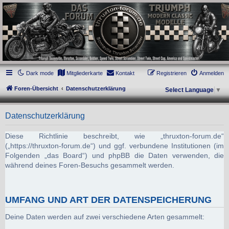
thruxton-forum.de
DAS FORUM! Alles rund um die Triumph Modern Classic Modelle. Das Forum für
die New Bonneville Baureihen ab BJ 2001. Triumph Bonneville, Thruxton,
Scrambler, Bobber, Speed Twin, Street Scrambler, Street Twin, Street Cup, America
und Speedmaster.
Dark mode
Mitgliederkarte
Kontakt
Registrieren
Anmelden
Foren-Übersicht
Datenschutzerklärung
Select Language
▼
Datenschutzerklärung
Diese Richtlinie beschreibt, wie „thruxton-forum.de“
(„https://thruxton-forum.de“) und ggf. verbundene Institutionen (im
Folgenden „das Board“) und phpBB die Daten verwenden, die
während deines Foren-Besuchs gesammelt werden.
UMFANG UND ART DER DATENSPEICHERUNG
Deine Daten werden auf zwei verschiedene Arten gesammelt: