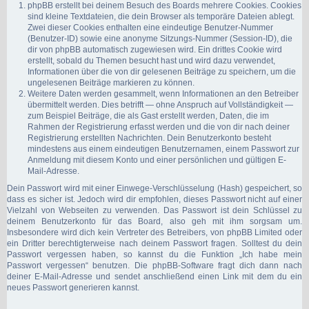
phpBB erstellt bei deinem Besuch des Boards mehrere Cookies. Cookies
sind kleine Textdateien, die dein Browser als temporäre Dateien ablegt.
Zwei dieser Cookies enthalten eine eindeutige Benutzer-Nummer
(Benutzer-ID) sowie eine anonyme Sitzungs-Nummer (Session-ID), die
dir von phpBB automatisch zugewiesen wird. Ein drittes Cookie wird
erstellt, sobald du Themen besucht hast und wird dazu verwendet,
Informationen über die von dir gelesenen Beiträge zu speichern, um die
ungelesenen Beiträge markieren zu können.
Weitere Daten werden gesammelt, wenn Informationen an den Betreiber
übermittelt werden. Dies betrifft — ohne Anspruch auf Vollständigkeit —
zum Beispiel Beiträge, die als Gast erstellt werden, Daten, die im
Rahmen der Registrierung erfasst werden und die von dir nach deiner
Registrierung erstellten Nachrichten. Dein Benutzerkonto besteht
mindestens aus einem eindeutigen Benutzernamen, einem Passwort zur
Anmeldung mit diesem Konto und einer persönlichen und gültigen E-
Mail-Adresse.
Dein Passwort wird mit einer Einwege-Verschlüsselung (Hash) gespeichert, so
dass es sicher ist. Jedoch wird dir empfohlen, dieses Passwort nicht auf einer
Vielzahl von Webseiten zu verwenden. Das Passwort ist dein Schlüssel zu
deinem Benutzerkonto für das Board, also geh mit ihm sorgsam um.
Insbesondere wird dich kein Vertreter des Betreibers, von phpBB Limited oder
ein Dritter berechtigterweise nach deinem Passwort fragen. Solltest du dein
Passwort vergessen haben, so kannst du die Funktion „Ich habe mein
Passwort vergessen“ benutzen. Die phpBB-Software fragt dich dann nach
deiner E-Mail-Adresse und sendet anschließend einen Link mit dem du ein
neues Passwort generieren kannst.