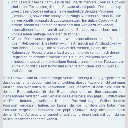
phpBB erstellt bei deinem Besuch des Boards mehrere Cookies. Cookies
sind kleine Textdateien, die dein Browser als temporäre Dateien ablegt.
Zwei dieser Cookies enthalten eine eindeutige Benutzer-Nummer
(Benutzer-ID) sowie eine anonyme Sitzungs-Nummer (Session-ID), die
dir von phpBB automatisch zugewiesen wird. Ein drittes Cookie wird
erstellt, sobald du Themen besucht hast und wird dazu verwendet,
Informationen über die von dir gelesenen Beiträge zu speichern, um die
ungelesenen Beiträge markieren zu können.
Weitere Daten werden gesammelt, wenn Informationen an den Betreiber
übermittelt werden. Dies betrifft — ohne Anspruch auf Vollständigkeit —
zum Beispiel Beiträge, die als Gast erstellt werden, Daten, die im
Rahmen der Registrierung erfasst werden und die von dir nach deiner
Registrierung erstellten Nachrichten. Dein Benutzerkonto besteht
mindestens aus einem eindeutigen Benutzernamen, einem Passwort zur
Anmeldung mit diesem Konto und einer persönlichen und gültigen E-
Mail-Adresse.
Dein Passwort wird mit einer Einwege-Verschlüsselung (Hash) gespeichert, so
dass es sicher ist. Jedoch wird dir empfohlen, dieses Passwort nicht auf einer
Vielzahl von Webseiten zu verwenden. Das Passwort ist dein Schlüssel zu
deinem Benutzerkonto für das Board, also geh mit ihm sorgsam um.
Insbesondere wird dich kein Vertreter des Betreibers, von phpBB Limited oder
ein Dritter berechtigterweise nach deinem Passwort fragen. Solltest du dein
Passwort vergessen haben, so kannst du die Funktion „Ich habe mein
Passwort vergessen“ benutzen. Die phpBB-Software fragt dich dann nach
deiner E-Mail-Adresse und sendet anschließend einen Link mit dem du ein
neues Passwort generieren kannst.