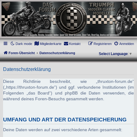
thruxton-forum.de
DAS FORUM! Alles rund um die Triumph Modern Classic Modelle. Das Forum für
die New Bonneville Baureihen ab BJ 2001. Triumph Bonneville, Thruxton,
Scrambler, Bobber, Speed Twin, Street Scrambler, Street Twin, Street Cup, America
und Speedmaster.
Dark mode
Mitgliederkarte
Kontakt
Registrieren
Anmelden
Foren-Übersicht
Datenschutzerklärung
Select Language
▼
Datenschutzerklärung
Diese Richtlinie beschreibt, wie „thruxton-forum.de“
(„https://thruxton-forum.de“) und ggf. verbundene Institutionen (im
Folgenden „das Board“) und phpBB die Daten verwenden, die
während deines Foren-Besuchs gesammelt werden.
UMFANG UND ART DER DATENSPEICHERUNG
Deine Daten werden auf zwei verschiedene Arten gesammelt: