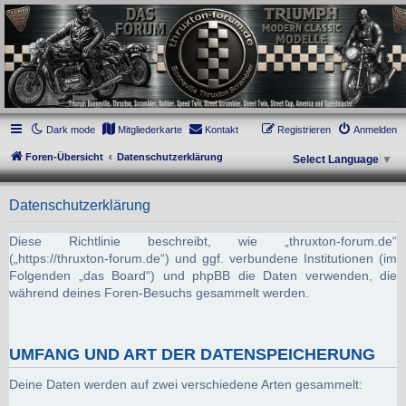
thruxton-forum.de
DAS FORUM! Alles rund um die Triumph Modern Classic Modelle. Das Forum für
die New Bonneville Baureihen ab BJ 2001. Triumph Bonneville, Thruxton,
Scrambler, Bobber, Speed Twin, Street Scrambler, Street Twin, Street Cup, America
und Speedmaster.
Dark mode
Mitgliederkarte
Kontakt
Registrieren
Anmelden
Foren-Übersicht
Datenschutzerklärung
Select Language
▼
Datenschutzerklärung
Diese Richtlinie beschreibt, wie „thruxton-forum.de“
(„https://thruxton-forum.de“) und ggf. verbundene Institutionen (im
Folgenden „das Board“) und phpBB die Daten verwenden, die
während deines Foren-Besuchs gesammelt werden.
UMFANG UND ART DER DATENSPEICHERUNG
Deine Daten werden auf zwei verschiedene Arten gesammelt: