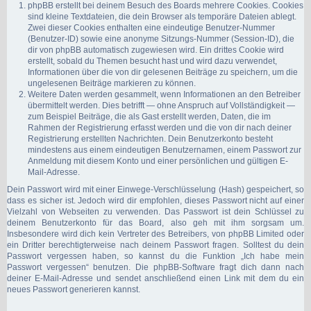
phpBB erstellt bei deinem Besuch des Boards mehrere Cookies. Cookies
sind kleine Textdateien, die dein Browser als temporäre Dateien ablegt.
Zwei dieser Cookies enthalten eine eindeutige Benutzer-Nummer
(Benutzer-ID) sowie eine anonyme Sitzungs-Nummer (Session-ID), die
dir von phpBB automatisch zugewiesen wird. Ein drittes Cookie wird
erstellt, sobald du Themen besucht hast und wird dazu verwendet,
Informationen über die von dir gelesenen Beiträge zu speichern, um die
ungelesenen Beiträge markieren zu können.
Weitere Daten werden gesammelt, wenn Informationen an den Betreiber
übermittelt werden. Dies betrifft — ohne Anspruch auf Vollständigkeit —
zum Beispiel Beiträge, die als Gast erstellt werden, Daten, die im
Rahmen der Registrierung erfasst werden und die von dir nach deiner
Registrierung erstellten Nachrichten. Dein Benutzerkonto besteht
mindestens aus einem eindeutigen Benutzernamen, einem Passwort zur
Anmeldung mit diesem Konto und einer persönlichen und gültigen E-
Mail-Adresse.
Dein Passwort wird mit einer Einwege-Verschlüsselung (Hash) gespeichert, so
dass es sicher ist. Jedoch wird dir empfohlen, dieses Passwort nicht auf einer
Vielzahl von Webseiten zu verwenden. Das Passwort ist dein Schlüssel zu
deinem Benutzerkonto für das Board, also geh mit ihm sorgsam um.
Insbesondere wird dich kein Vertreter des Betreibers, von phpBB Limited oder
ein Dritter berechtigterweise nach deinem Passwort fragen. Solltest du dein
Passwort vergessen haben, so kannst du die Funktion „Ich habe mein
Passwort vergessen“ benutzen. Die phpBB-Software fragt dich dann nach
deiner E-Mail-Adresse und sendet anschließend einen Link mit dem du ein
neues Passwort generieren kannst.