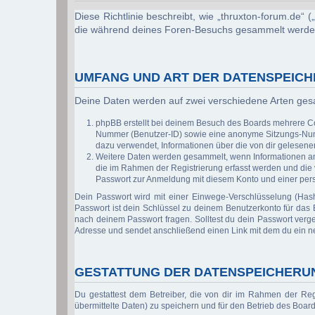
Diese Richtlinie beschreibt, wie „thruxton-forum.de“
die während deines Foren-Besuchs gesammelt werde
UMFANG UND ART DER DATENSPEIC
Deine Daten werden auf zwei verschiedene Arten ge
phpBB erstellt bei deinem Besuch des Boards mehrere Coo
Nummer (Benutzer-ID) sowie eine anonyme Sitzungs-Numme
dazu verwendet, Informationen über die von dir gelesen
Weitere Daten werden gesammelt, wenn Informationen an de
die im Rahmen der Registrierung erfasst werden und die
Passwort zur Anmeldung mit diesem Konto und einer pers
Dein Passwort wird mit einer Einwege-Verschlüsselung (Hash
Passwort ist dein Schlüssel zu deinem Benutzerkonto für das B
nach deinem Passwort fragen. Solltest du dein Passwort verg
Adresse und sendet anschließend einen Link mit dem du ein n
GESTATTUNG DER DATENSPEICHERU
Du gestattest dem Betreiber, die von dir im Rahmen der Re
übermittelte Daten) zu speichern und für den Betrieb des Boa