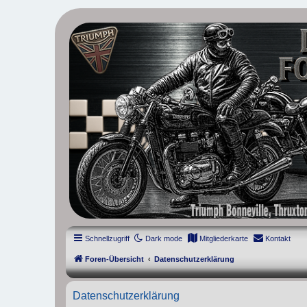
thruxton-forum.de
DAS FORUM! Alles rund um die Triumph Modern Classic Modelle. D
Street Cup, America und Speedmaster.
Schnellzugriff
Dark mode
Mitgliederkarte
Kontakt
Foren-Übersicht
Datenschutzerklärung
Datenschutzerklärung