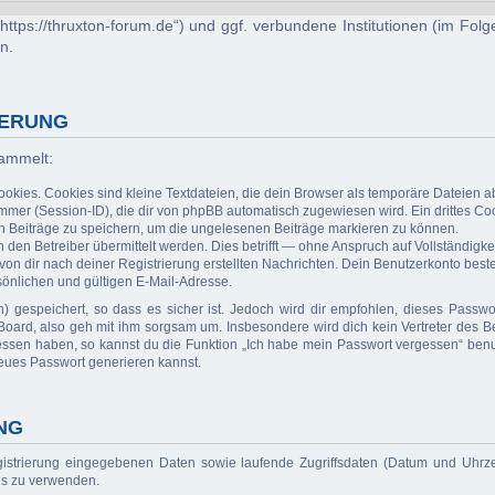
 („https://thruxton-forum.de“) und ggf. verbundene Institutionen (im 
n.
HERUNG
sammelt:
kies. Cookies sind kleine Textdateien, die dein Browser als temporäre Dateien ab
r (Session-ID), die dir von phpBB automatisch zugewiesen wird. Ein drittes Cook
en Beiträge zu speichern, um die ungelesenen Beiträge markieren zu können.
n Betreiber übermittelt werden. Dies betrifft — ohne Anspruch auf Vollständigkeit
 von dir nach deiner Registrierung erstellten Nachrichten. Dein Benutzerkonto b
önlichen und gültigen E-Mail-Adresse.
) gespeichert, so dass es sicher ist. Jedoch wird dir empfohlen, dieses Passwo
oard, also geh mit ihm sorgsam um. Insbesondere wird dich kein Vertreter des Be
essen haben, so kannst du die Funktion „Ich habe mein Passwort vergessen“ benu
eues Passwort generieren kannst.
NG
gistrierung eingegebenen Daten sowie laufende Zugriffsdaten (Datum und Uhrz
rds zu verwenden.