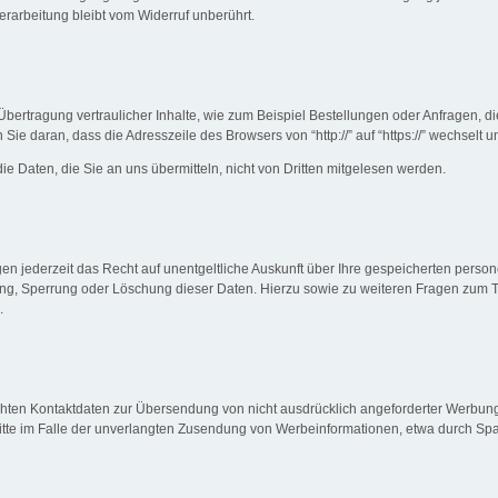
erarbeitung bleibt vom Widerruf unberührt.
bertragung vertraulicher Inhalte, wie zum Beispiel Bestellungen oder Anfragen, di
e daran, dass die Adresszeile des Browsers von “http://” auf “https://” wechselt 
ie Daten, die Sie an uns übermitteln, nicht von Dritten mitgelesen werden.
n jederzeit das Recht auf unentgeltliche Auskunft über Ihre gespeicherten per
gung, Sperrung oder Löschung dieser Daten. Hierzu sowie zu weiteren Fragen zu
.
hten Kontaktdaten zur Übersendung von nicht ausdrücklich angeforderter Werbung 
hritte im Falle der unverlangten Zusendung von Werbeinformationen, etwa durch Spa