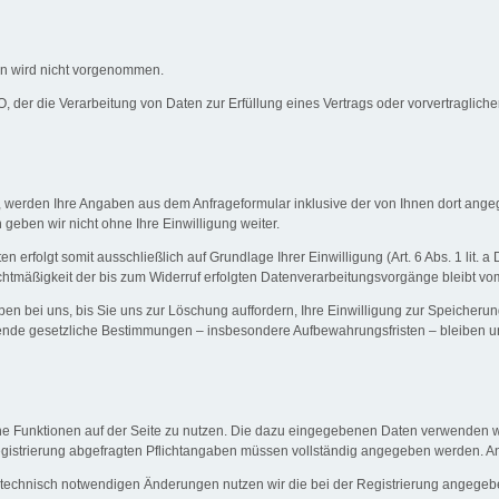
n wird nicht vorgenommen.
GVO, der die Verarbeitung von Daten zur Erfüllung eines Vertrags oder vorvertraglic
 werden Ihre Angaben aus dem Anfrageformular inklusive der von Ihnen dort ange
geben wir nicht ohne Ihre Einwilligung weiter.
erfolgt somit ausschließlich auf Grundlage Ihrer Einwilligung (Art. 6 Abs. 1 lit. 
echtmäßigkeit der bis zum Widerruf erfolgten Datenverarbeitungsvorgänge bleibt vo
n bei uns, bis Sie uns zur Löschung auffordern, Ihre Einwilligung zur Speicherun
gende gesetzliche Bestimmungen – insbesondere Aufbewahrungsfristen – bleiben u
iche Funktionen auf der Seite zu nutzen. Die dazu eingegebenen Daten verwenden
r Registrierung abgefragten Pflichtangaben müssen vollständig angegeben werden. A
technisch notwendigen Änderungen nutzen wir die bei der Registrierung angegeb