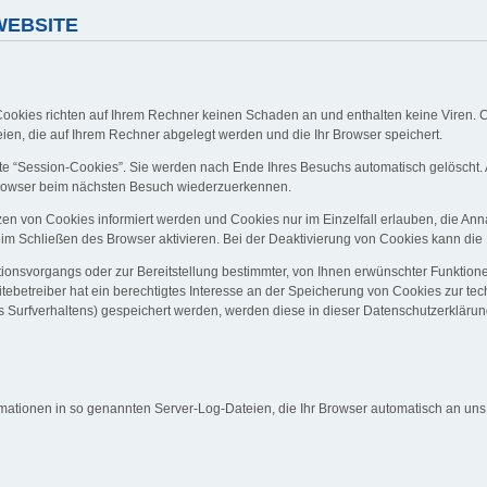
WEBSITE
Cookies richten auf Ihrem Rechner keinen Schaden an und enthalten keine Viren. C
eien, die auf Ihrem Rechner abgelegt werden und die Ihr Browser speichert.
e “Session-Cookies”. Sie werden nach Ende Ihres Besuchs automatisch gelöscht. 
 Browser beim nächsten Besuch wiederzuerkennen.
zen von Cookies informiert werden und Cookies nur im Einzelfall erlauben, die An
 Schließen des Browser aktivieren. Bei der Deaktivierung von Cookies kann die Fu
onsvorgangs oder zur Bereitstellung bestimmter, von Ihnen erwünschter Funktionen
tebetreiber hat ein berechtigtes Interesse an der Speicherung von Cookies zur tech
es Surfverhaltens) gespeichert werden, werden diese in dieser Datenschutzerkläru
mationen in so genannten Server-Log-Dateien, die Ihr Browser automatisch an uns ü