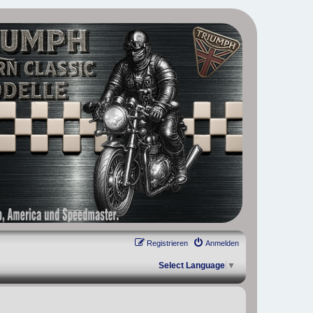
, Scrambler, Bobber, Speed Twin, Street Scrambler, Street Twin,
Registrieren
Anmelden
Select Language
▼