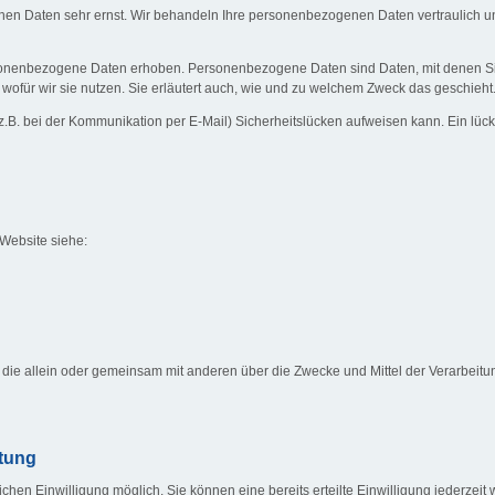
chen Daten sehr ernst. Wir behandeln Ihre personenbezogenen Daten vertraulich u
nenbezogene Daten erhoben. Personenbezogene Daten sind Daten, mit denen Sie p
wofür wir sie nutzen. Sie erläutert auch, wie und zu welchem Zweck das geschieht
z.B. bei der Kommunikation per E-Mail) Sicherheitslücken aufweisen kann. Ein lücken
 Website siehe:
rson, die allein oder gemeinsam mit anderen über die Zwecke und Mittel der Verarb
itung
hen Einwilligung möglich. Sie können eine bereits erteilte Einwilligung jederzeit w