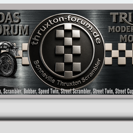
as Forum für die New Bonneville Baureihen ab BJ 2001. Triumph Bonneville, Thruxton