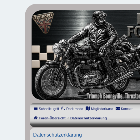
thruxton-forum.de
DAS FORUM! Alles rund um die Triumph Modern Classic Modelle. D
Street Cup, America und Speedmaster.
Schnellzugriff
Dark mode
Mitgliederkarte
Kontakt
Foren-Übersicht
Datenschutzerklärung
Datenschutzerklärung