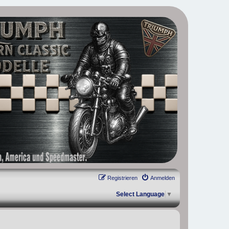
, Scrambler, Bobber, Speed Twin, Street Scrambler, Street Twin,
Registrieren
Anmelden
Select Language
▼