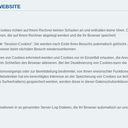
WEBSITE
Cookies richten auf Ihrem Rechner keinen Schaden an und enthalten keine Viren. C
eien, die auf Ihrem Rechner abgelegt werden und die Ihr Browser speichert.
e “Session-Cookies”. Sie werden nach Ende Ihres Besuchs automatisch gelöscht. 
 Browser beim nächsten Besuch wiederzuerkennen.
zen von Cookies informiert werden und Cookies nur im Einzelfall erlauben, die An
 Schließen des Browser aktivieren. Bei der Deaktivierung von Cookies kann die Fu
onsvorgangs oder zur Bereitstellung bestimmter, von Ihnen erwünschter Funktionen
tebetreiber hat ein berechtigtes Interesse an der Speicherung von Cookies zur tech
es Surfverhaltens) gespeichert werden, werden diese in dieser Datenschutzerkläru
mationen in so genannten Server-Log-Dateien, die Ihr Browser automatisch an uns ü