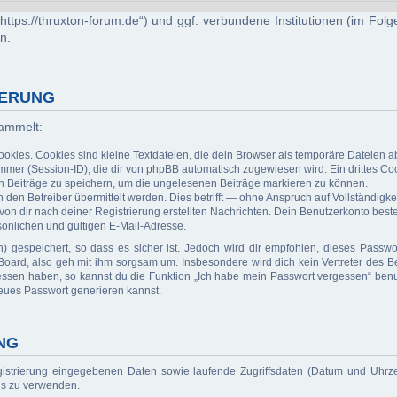
 („https://thruxton-forum.de“) und ggf. verbundene Institutionen (im 
n.
HERUNG
sammelt:
kies. Cookies sind kleine Textdateien, die dein Browser als temporäre Dateien ab
r (Session-ID), die dir von phpBB automatisch zugewiesen wird. Ein drittes Cook
en Beiträge zu speichern, um die ungelesenen Beiträge markieren zu können.
n Betreiber übermittelt werden. Dies betrifft — ohne Anspruch auf Vollständigkeit
 von dir nach deiner Registrierung erstellten Nachrichten. Dein Benutzerkonto b
önlichen und gültigen E-Mail-Adresse.
) gespeichert, so dass es sicher ist. Jedoch wird dir empfohlen, dieses Passwo
oard, also geh mit ihm sorgsam um. Insbesondere wird dich kein Vertreter des Be
essen haben, so kannst du die Funktion „Ich habe mein Passwort vergessen“ benu
eues Passwort generieren kannst.
NG
gistrierung eingegebenen Daten sowie laufende Zugriffsdaten (Datum und Uhrz
rds zu verwenden.