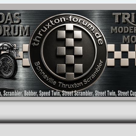
as Forum für die New Bonneville Baureihen ab BJ 2001. Triumph Bonneville, Thruxton