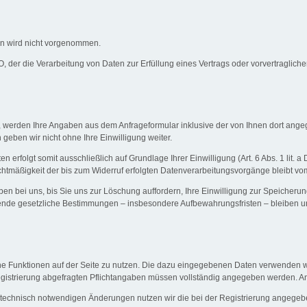
n wird nicht vorgenommen.
GVO, der die Verarbeitung von Daten zur Erfüllung eines Vertrags oder vorvertraglic
 werden Ihre Angaben aus dem Anfrageformular inklusive der von Ihnen dort ange
geben wir nicht ohne Ihre Einwilligung weiter.
erfolgt somit ausschließlich auf Grundlage Ihrer Einwilligung (Art. 6 Abs. 1 lit. 
echtmäßigkeit der bis zum Widerruf erfolgten Datenverarbeitungsvorgänge bleibt vo
n bei uns, bis Sie uns zur Löschung auffordern, Ihre Einwilligung zur Speicherun
gende gesetzliche Bestimmungen – insbesondere Aufbewahrungsfristen – bleiben u
iche Funktionen auf der Seite zu nutzen. Die dazu eingegebenen Daten verwenden
r Registrierung abgefragten Pflichtangaben müssen vollständig angegeben werden. A
technisch notwendigen Änderungen nutzen wir die bei der Registrierung angegeb