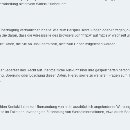
erarbeitung bleibt vom Widerruf unberührt.
bertragung vertraulicher Inhalte, wie zum Beispiel Bestellungen oder Anfragen, di
e daran, dass die Adresszeile des Browsers von “http://” auf “https://” wechselt 
ie Daten, die Sie an uns übermitteln, nicht von Dritten mitgelesen werden.
n jederzeit das Recht auf unentgeltliche Auskunft über Ihre gespeicherten per
gung, Sperrung oder Löschung dieser Daten. Hierzu sowie zu weiteren Fragen zu
.
hten Kontaktdaten zur Übersendung von nicht ausdrücklich angeforderter Werbung 
hritte im Falle der unverlangten Zusendung von Werbeinformationen, etwa durch Spa