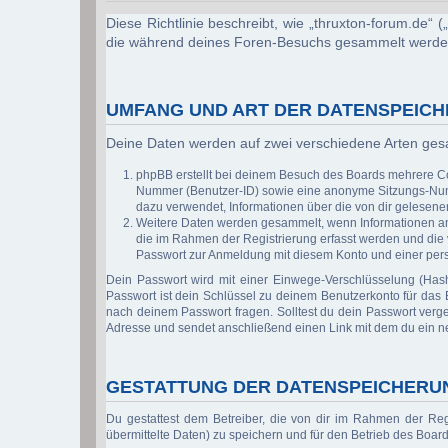
Diese Richtlinie beschreibt, wie „thruxton-forum.de“
die während deines Foren-Besuchs gesammelt werde
UMFANG UND ART DER DATENSPEIC
Deine Daten werden auf zwei verschiedene Arten ge
phpBB erstellt bei deinem Besuch des Boards mehrere Coo
Nummer (Benutzer-ID) sowie eine anonyme Sitzungs-Numme
dazu verwendet, Informationen über die von dir gelesen
Weitere Daten werden gesammelt, wenn Informationen an de
die im Rahmen der Registrierung erfasst werden und die
Passwort zur Anmeldung mit diesem Konto und einer pers
Dein Passwort wird mit einer Einwege-Verschlüsselung (Hash
Passwort ist dein Schlüssel zu deinem Benutzerkonto für das B
nach deinem Passwort fragen. Solltest du dein Passwort verg
Adresse und sendet anschließend einen Link mit dem du ein n
GESTATTUNG DER DATENSPEICHERU
Du gestattest dem Betreiber, die von dir im Rahmen der Re
übermittelte Daten) zu speichern und für den Betrieb des Boa