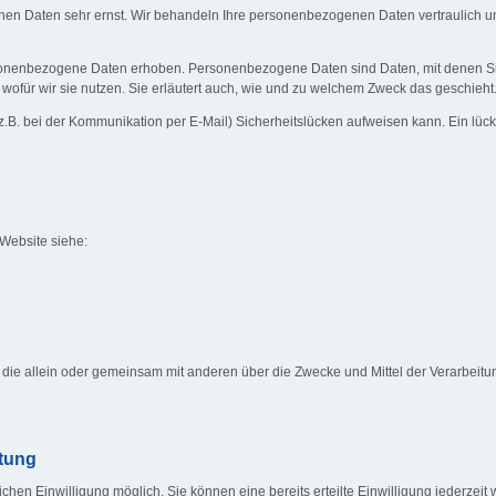
chen Daten sehr ernst. Wir behandeln Ihre personenbezogenen Daten vertraulich u
nenbezogene Daten erhoben. Personenbezogene Daten sind Daten, mit denen Sie p
wofür wir sie nutzen. Sie erläutert auch, wie und zu welchem Zweck das geschieht
z.B. bei der Kommunikation per E-Mail) Sicherheitslücken aufweisen kann. Ein lücken
 Website siehe:
rson, die allein oder gemeinsam mit anderen über die Zwecke und Mittel der Verarb
itung
hen Einwilligung möglich. Sie können eine bereits erteilte Einwilligung jederzeit w