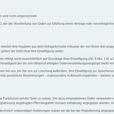
n wird nicht vorgenommen.
GVO, der die Verarbeitung von Daten zur Erfüllung eines Vertrags oder vorvertraglic
 werden Ihre Angaben aus dem Anfrageformular inklusive der von Ihnen dort ange
geben wir nicht ohne Ihre Einwilligung weiter.
erfolgt somit ausschließlich auf Grundlage Ihrer Einwilligung (Art. 6 Abs. 1 lit. 
echtmäßigkeit der bis zum Widerruf erfolgten Datenverarbeitungsvorgänge bleibt vo
n bei uns, bis Sie uns zur Löschung auffordern, Ihre Einwilligung zur Speicherun
gende gesetzliche Bestimmungen – insbesondere Aufbewahrungsfristen – bleiben u
iche Funktionen auf der Seite zu nutzen. Die dazu eingegebenen Daten verwenden
r Registrierung abgefragten Pflichtangaben müssen vollständig angegeben werden. A
technisch notwendigen Änderungen nutzen wir die bei der Registrierung angegeb