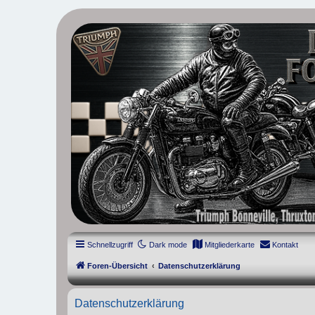
thruxton-forum.de
DAS FORUM! Alles rund um die Triumph Modern Classic Modelle. D
Street Cup, America und Speedmaster.
Schnellzugriff
Dark mode
Mitgliederkarte
Kontakt
Foren-Übersicht
Datenschutzerklärung
Datenschutzerklärung