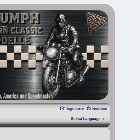
, Scrambler, Bobber, Speed Twin, Street Scrambler, Street Twin,
Registrieren
Anmelden
Select Language
▼