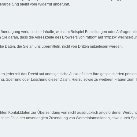
erarbeitung bleibt vom Widerruf unberührt.
bertragung vertraulicher Inhalte, wie zum Beispiel Bestellungen oder Anfragen, di
e daran, dass die Adresszeile des Browsers von “http://” auf “https://” wechselt 
ie Daten, die Sie an uns übermitteln, nicht von Dritten mitgelesen werden.
n jederzeit das Recht auf unentgeltliche Auskunft über Ihre gespeicherten per
gung, Sperrung oder Löschung dieser Daten. Hierzu sowie zu weiteren Fragen zu
.
hten Kontaktdaten zur Übersendung von nicht ausdrücklich angeforderter Werbung 
hritte im Falle der unverlangten Zusendung von Werbeinformationen, etwa durch Spa