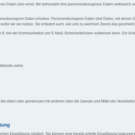
chen Daten sehr ernst. Wir behandeln Ihre personenbezogenen Daten vertraulich u
nenbezogene Daten erhoben. Personenbezogene Daten sind Daten, mit denen Sie p
wofür wir sie nutzen. Sie erläutert auch, wie und zu welchem Zweck das geschieht
z.B. bei der Kommunikation per E-Mail) Sicherheitslücken aufweisen kann. Ein lücken
 Website siehe:
rson, die allein oder gemeinsam mit anderen über die Zwecke und Mittel der Verarb
itung
hen Einwilligung möglich. Sie können eine bereits erteilte Einwilligung jederzeit w