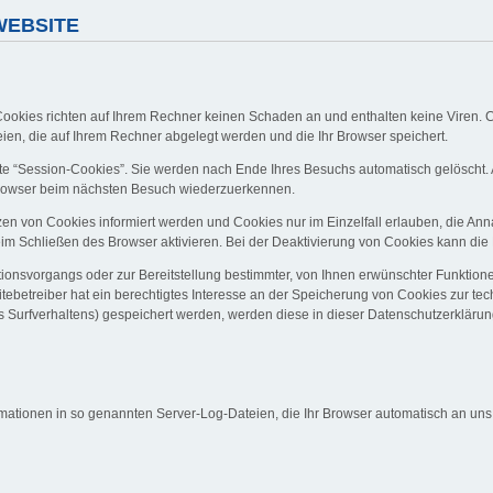
WEBSITE
Cookies richten auf Ihrem Rechner keinen Schaden an und enthalten keine Viren. C
eien, die auf Ihrem Rechner abgelegt werden und die Ihr Browser speichert.
e “Session-Cookies”. Sie werden nach Ende Ihres Besuchs automatisch gelöscht. 
 Browser beim nächsten Besuch wiederzuerkennen.
zen von Cookies informiert werden und Cookies nur im Einzelfall erlauben, die An
 Schließen des Browser aktivieren. Bei der Deaktivierung von Cookies kann die Fu
onsvorgangs oder zur Bereitstellung bestimmter, von Ihnen erwünschter Funktionen
tebetreiber hat ein berechtigtes Interesse an der Speicherung von Cookies zur tech
es Surfverhaltens) gespeichert werden, werden diese in dieser Datenschutzerkläru
mationen in so genannten Server-Log-Dateien, die Ihr Browser automatisch an uns ü