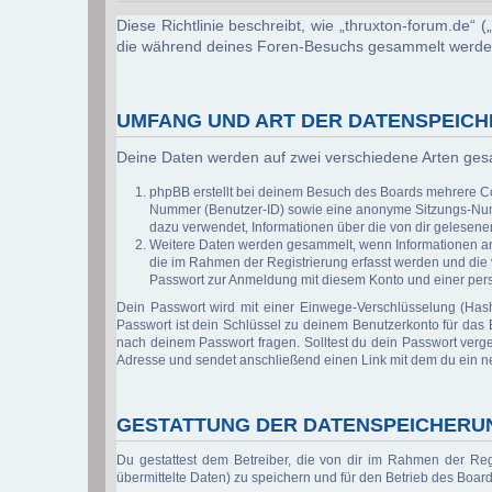
Diese Richtlinie beschreibt, wie „thruxton-forum.de“
die während deines Foren-Besuchs gesammelt werde
UMFANG UND ART DER DATENSPEIC
Deine Daten werden auf zwei verschiedene Arten ge
phpBB erstellt bei deinem Besuch des Boards mehrere Coo
Nummer (Benutzer-ID) sowie eine anonyme Sitzungs-Numme
dazu verwendet, Informationen über die von dir gelesen
Weitere Daten werden gesammelt, wenn Informationen an de
die im Rahmen der Registrierung erfasst werden und die
Passwort zur Anmeldung mit diesem Konto und einer pers
Dein Passwort wird mit einer Einwege-Verschlüsselung (Hash
Passwort ist dein Schlüssel zu deinem Benutzerkonto für das B
nach deinem Passwort fragen. Solltest du dein Passwort verg
Adresse und sendet anschließend einen Link mit dem du ein n
GESTATTUNG DER DATENSPEICHERU
Du gestattest dem Betreiber, die von dir im Rahmen der Re
übermittelte Daten) zu speichern und für den Betrieb des Boa