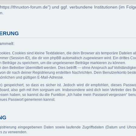
 („https://thruxton-forum.de“) und ggf. verbundene Institutionen (im 
n.
HERUNG
sammelt:
kies. Cookies sind kleine Textdateien, die dein Browser als temporäre Dateien ab
r (Session-ID), die dir von phpBB automatisch zugewiesen wird. Ein drittes Cook
en Beiträge zu speichern, um die ungelesenen Beiträge markieren zu können.
n Betreiber übermittelt werden. Dies betrifft — ohne Anspruch auf Vollständigkeit
 von dir nach deiner Registrierung erstellten Nachrichten. Dein Benutzerkonto b
önlichen und gültigen E-Mail-Adresse.
) gespeichert, so dass es sicher ist. Jedoch wird dir empfohlen, dieses Passwo
oard, also geh mit ihm sorgsam um. Insbesondere wird dich kein Vertreter des Be
essen haben, so kannst du die Funktion „Ich habe mein Passwort vergessen“ benu
eues Passwort generieren kannst.
NG
gistrierung eingegebenen Daten sowie laufende Zugriffsdaten (Datum und Uhrz
rds zu verwenden.