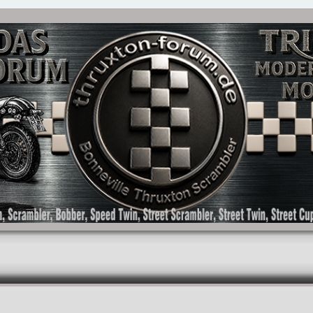
as Forum für die New Bonneville Baureihen ab BJ 2001. Triumph Bonneville, Thruxton