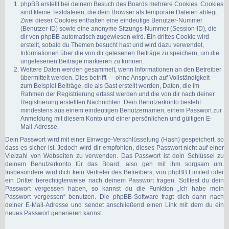
phpBB erstellt bei deinem Besuch des Boards mehrere Cookies. Cookies
sind kleine Textdateien, die dein Browser als temporäre Dateien ablegt.
Zwei dieser Cookies enthalten eine eindeutige Benutzer-Nummer
(Benutzer-ID) sowie eine anonyme Sitzungs-Nummer (Session-ID), die
dir von phpBB automatisch zugewiesen wird. Ein drittes Cookie wird
erstellt, sobald du Themen besucht hast und wird dazu verwendet,
Informationen über die von dir gelesenen Beiträge zu speichern, um die
ungelesenen Beiträge markieren zu können.
Weitere Daten werden gesammelt, wenn Informationen an den Betreiber
übermittelt werden. Dies betrifft — ohne Anspruch auf Vollständigkeit —
zum Beispiel Beiträge, die als Gast erstellt werden, Daten, die im
Rahmen der Registrierung erfasst werden und die von dir nach deiner
Registrierung erstellten Nachrichten. Dein Benutzerkonto besteht
mindestens aus einem eindeutigen Benutzernamen, einem Passwort zur
Anmeldung mit diesem Konto und einer persönlichen und gültigen E-
Mail-Adresse.
Dein Passwort wird mit einer Einwege-Verschlüsselung (Hash) gespeichert, so
dass es sicher ist. Jedoch wird dir empfohlen, dieses Passwort nicht auf einer
Vielzahl von Webseiten zu verwenden. Das Passwort ist dein Schlüssel zu
deinem Benutzerkonto für das Board, also geh mit ihm sorgsam um.
Insbesondere wird dich kein Vertreter des Betreibers, von phpBB Limited oder
ein Dritter berechtigterweise nach deinem Passwort fragen. Solltest du dein
Passwort vergessen haben, so kannst du die Funktion „Ich habe mein
Passwort vergessen“ benutzen. Die phpBB-Software fragt dich dann nach
deiner E-Mail-Adresse und sendet anschließend einen Link mit dem du ein
neues Passwort generieren kannst.