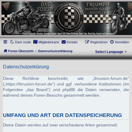
thruxton-forum.de
DAS FORUM! Alles rund um die Triumph Modern Classic Modelle. Das Forum für
die New Bonneville Baureihen ab BJ 2001. Triumph Bonneville, Thruxton,
Scrambler, Bobber, Speed Twin, Street Scrambler, Street Twin, Street Cup, America
und Speedmaster.
Dark mode
Mitgliederkarte
Kontakt
Registrieren
Anmelden
Foren-Übersicht
Datenschutzerklärung
Select Language
▼
Datenschutzerklärung
Diese Richtlinie beschreibt, wie „thruxton-forum.de“
(„https://thruxton-forum.de“) und ggf. verbundene Institutionen (im
Folgenden „das Board“) und phpBB die Daten verwenden, die
während deines Foren-Besuchs gesammelt werden.
UMFANG UND ART DER DATENSPEICHERUNG
Deine Daten werden auf zwei verschiedene Arten gesammelt: