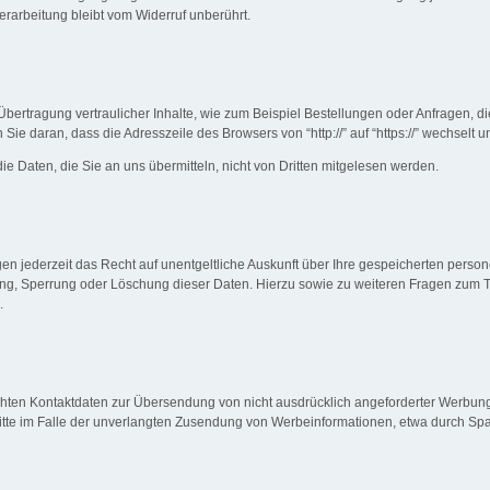
erarbeitung bleibt vom Widerruf unberührt.
bertragung vertraulicher Inhalte, wie zum Beispiel Bestellungen oder Anfragen, di
e daran, dass die Adresszeile des Browsers von “http://” auf “https://” wechselt 
ie Daten, die Sie an uns übermitteln, nicht von Dritten mitgelesen werden.
n jederzeit das Recht auf unentgeltliche Auskunft über Ihre gespeicherten per
gung, Sperrung oder Löschung dieser Daten. Hierzu sowie zu weiteren Fragen zu
.
hten Kontaktdaten zur Übersendung von nicht ausdrücklich angeforderter Werbung 
hritte im Falle der unverlangten Zusendung von Werbeinformationen, etwa durch Spa