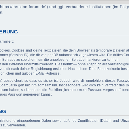
 („https://thruxton-forum.de“) und ggf. verbundene Institutionen (im 
n.
HERUNG
sammelt:
kies. Cookies sind kleine Textdateien, die dein Browser als temporäre Dateien ab
r (Session-ID), die dir von phpBB automatisch zugewiesen wird. Ein drittes Cook
en Beiträge zu speichern, um die ungelesenen Beiträge markieren zu können.
n Betreiber übermittelt werden. Dies betrifft — ohne Anspruch auf Vollständigkeit
 von dir nach deiner Registrierung erstellten Nachrichten. Dein Benutzerkonto b
önlichen und gültigen E-Mail-Adresse.
) gespeichert, so dass es sicher ist. Jedoch wird dir empfohlen, dieses Passwo
oard, also geh mit ihm sorgsam um. Insbesondere wird dich kein Vertreter des Be
essen haben, so kannst du die Funktion „Ich habe mein Passwort vergessen“ benu
eues Passwort generieren kannst.
NG
gistrierung eingegebenen Daten sowie laufende Zugriffsdaten (Datum und Uhrz
rds zu verwenden.