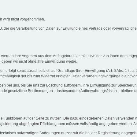
n wird nicht vorgenommen.
GVO, der die Verarbeitung von Daten zur Erfüllung eines Vertrags oder vorvertraglic
 werden Ihre Angaben aus dem Anfrageformular inklusive der von Ihnen dort ange
geben wir nicht ohne Ihre Einwilligung weiter.
erfolgt somit ausschließlich auf Grundlage Ihrer Einwilligung (Art. 6 Abs. 1 lit. 
echtmäßigkeit der bis zum Widerruf erfolgten Datenverarbeitungsvorgänge bleibt vo
n bei uns, bis Sie uns zur Löschung auffordern, Ihre Einwilligung zur Speicherun
gende gesetzliche Bestimmungen – insbesondere Aufbewahrungsfristen – bleiben u
iche Funktionen auf der Seite zu nutzen. Die dazu eingegebenen Daten verwenden
r Registrierung abgefragten Pflichtangaben müssen vollständig angegeben werden. A
technisch notwendigen Änderungen nutzen wir die bei der Registrierung angegeb