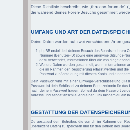
Diese Richtlinie beschreibt, wie „thruxton-forum.de“
die während deines Foren-Besuchs gesammelt werde
UMFANG UND ART DER DATENSPEIC
Deine Daten werden auf zwei verschiedene Arten ge
phpBB erstellt bei deinem Besuch des Boards mehrere Coo
Nummer (Benutzer-ID) sowie eine anonyme Sitzungs-Numme
dazu verwendet, Informationen über die von dir gelesen
Weitere Daten werden gesammelt, wenn Informationen an de
die im Rahmen der Registrierung erfasst werden und die
Passwort zur Anmeldung mit diesem Konto und einer pers
Dein Passwort wird mit einer Einwege-Verschlüsselung (Hash
Passwort ist dein Schlüssel zu deinem Benutzerkonto für das B
nach deinem Passwort fragen. Solltest du dein Passwort verg
Adresse und sendet anschließend einen Link mit dem du ein n
GESTATTUNG DER DATENSPEICHERU
Du gestattest dem Betreiber, die von dir im Rahmen der Re
übermittelte Daten) zu speichern und für den Betrieb des Boa