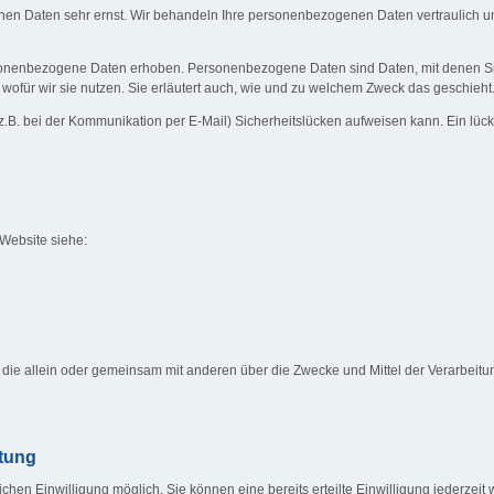
chen Daten sehr ernst. Wir behandeln Ihre personenbezogenen Daten vertraulich u
nenbezogene Daten erhoben. Personenbezogene Daten sind Daten, mit denen Sie p
wofür wir sie nutzen. Sie erläutert auch, wie und zu welchem Zweck das geschieht
z.B. bei der Kommunikation per E-Mail) Sicherheitslücken aufweisen kann. Ein lücken
 Website siehe:
rson, die allein oder gemeinsam mit anderen über die Zwecke und Mittel der Verarb
itung
hen Einwilligung möglich. Sie können eine bereits erteilte Einwilligung jederzeit w