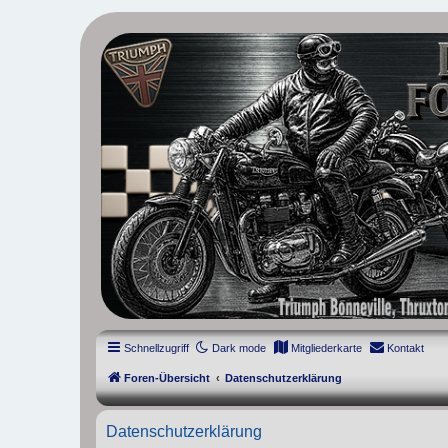
thruxton-forum.de
DAS FORUM! Alles rund um die Triumph Modern Classic Modelle. D
Street Cup, America und Speedmaster.
Schnellzugriff
Dark mode
Mitgliederkarte
Kontakt
Foren-Übersicht
Datenschutzerklärung
Datenschutzerklärung