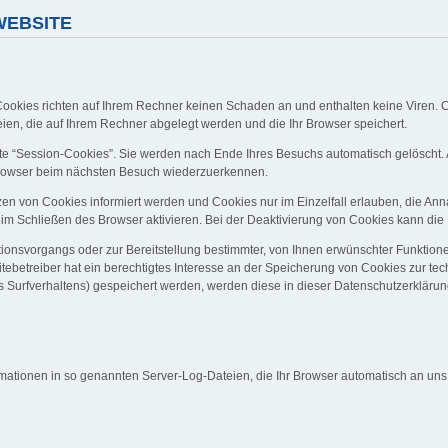
WEBSITE
Cookies richten auf Ihrem Rechner keinen Schaden an und enthalten keine Viren. C
eien, die auf Ihrem Rechner abgelegt werden und die Ihr Browser speichert.
e “Session-Cookies”. Sie werden nach Ende Ihres Besuchs automatisch gelöscht. 
 Browser beim nächsten Besuch wiederzuerkennen.
zen von Cookies informiert werden und Cookies nur im Einzelfall erlauben, die An
 Schließen des Browser aktivieren. Bei der Deaktivierung von Cookies kann die Fu
onsvorgangs oder zur Bereitstellung bestimmter, von Ihnen erwünschter Funktionen
tebetreiber hat ein berechtigtes Interesse an der Speicherung von Cookies zur tech
es Surfverhaltens) gespeichert werden, werden diese in dieser Datenschutzerkläru
mationen in so genannten Server-Log-Dateien, die Ihr Browser automatisch an uns ü