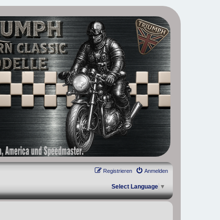
, Scrambler, Bobber, Speed Twin, Street Scrambler, Street Twin,
Registrieren
Anmelden
Select Language
▼