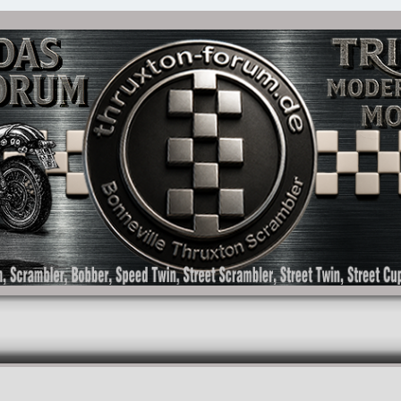
as Forum für die New Bonneville Baureihen ab BJ 2001. Triumph Bonneville, Thruxton