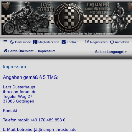
thruxton-forum.de
DAS FORUM! Alles rund um die Triumph Modern Classic Modelle. Das Forum für
die New Bonneville Baureihen ab BJ 2001. Triumph Bonneville, Thruxton,
Scrambler, Bobber, Speed Twin, Street Scrambler, Street Twin, Street Cup, America
und Speedmaster.
Dark mode
Mitgliederkarte
Kontakt
Registrieren
Anmelden
Foren-Übersicht
Impressum
Select Language
▼
Impressum
Angaben gemäß § 5 TMG:
Lars Düsterhaupt
thruxton-forum.de
Tegeler Weg 27
37085 Göttingen
Kontakt:
Telefon mobil: +49 170 489 853 6
E-Mail: betreiber[ät]triumph-thruxton.de