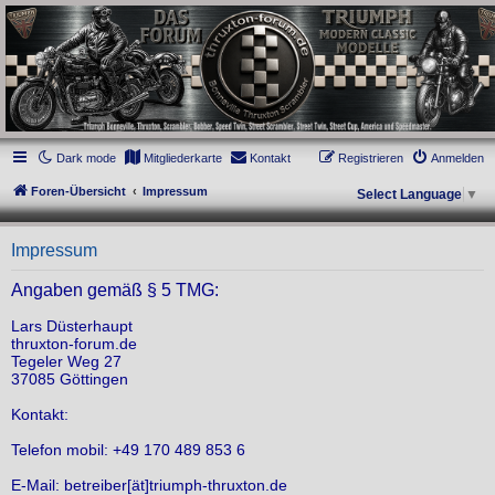
thruxton-forum.de
DAS FORUM! Alles rund um die Triumph Modern Classic Modelle. Das Forum für
die New Bonneville Baureihen ab BJ 2001. Triumph Bonneville, Thruxton,
Scrambler, Bobber, Speed Twin, Street Scrambler, Street Twin, Street Cup, America
und Speedmaster.
Dark mode
Mitgliederkarte
Kontakt
Registrieren
Anmelden
Foren-Übersicht
Impressum
Select Language
▼
Impressum
Angaben gemäß § 5 TMG:
Lars Düsterhaupt
thruxton-forum.de
Tegeler Weg 27
37085 Göttingen
Kontakt:
Telefon mobil: +49 170 489 853 6
E-Mail: betreiber[ät]triumph-thruxton.de