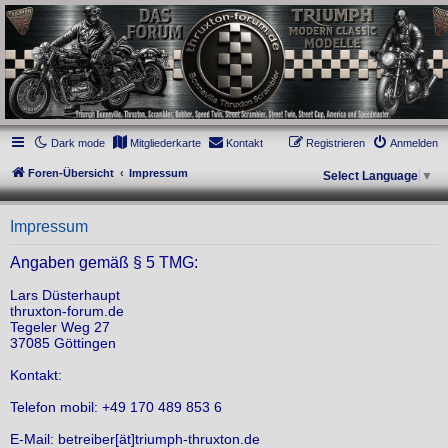
thruxton-forum.de
DAS FORUM! Alles rund um die Triumph Modern Classic Modelle. Das Forum für
die New Bonneville Baureihen ab BJ 2001. Triumph Bonneville, Thruxton,
Scrambler, Bobber, Speed Twin, Street Scrambler, Street Twin, Street Cup, America
und Speedmaster.
Dark mode
Mitgliederkarte
Kontakt
Registrieren
Anmelden
Foren-Übersicht
Impressum
Select Language
▼
Impressum
Angaben gemäß § 5 TMG:
Lars Düsterhaupt
thruxton-forum.de
Tegeler Weg 27
37085 Göttingen
Kontakt:
Telefon mobil: +49 170 489 853 6
E-Mail: betreiber[ät]triumph-thruxton.de