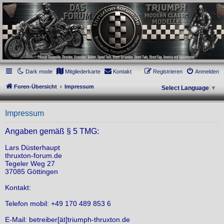
thruxton-forum.de
DAS FORUM! Alles rund um die Triumph Modern Classic Modelle. Das Forum für
die New Bonneville Baureihen ab BJ 2001. Triumph Bonneville, Thruxton,
Scrambler, Bobber, Speed Twin, Street Scrambler, Street Twin, Street Cup, America
und Speedmaster.
Dark mode
Mitgliederkarte
Kontakt
Registrieren
Anmelden
Foren-Übersicht
Impressum
Select Language
▼
Impressum
Angaben gemäß § 5 TMG:
Lars Düsterhaupt
thruxton-forum.de
Tegeler Weg 27
37085 Göttingen
Kontakt:
Telefon mobil: +49 170 489 853 6
E-Mail: betreiber[ät]triumph-thruxton.de