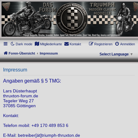
thruxton-forum.de
DAS FORUM! Alles rund um die Triumph Modern Classic Modelle. Das Forum für
die New Bonneville Baureihen ab BJ 2001. Triumph Bonneville, Thruxton,
Scrambler, Bobber, Speed Twin, Street Scrambler, Street Twin, Street Cup, America
und Speedmaster.
Dark mode
Mitgliederkarte
Kontakt
Registrieren
Anmelden
Foren-Übersicht
Impressum
Select Language
▼
Impressum
Angaben gemäß § 5 TMG:
Lars Düsterhaupt
thruxton-forum.de
Tegeler Weg 27
37085 Göttingen
Kontakt:
Telefon mobil: +49 170 489 853 6
E-Mail: betreiber[ät]triumph-thruxton.de