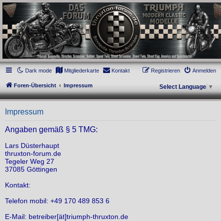
thruxton-forum.de
DAS FORUM! Alles rund um die Triumph Modern Classic Modelle. Das Forum für
die New Bonneville Baureihen ab BJ 2001. Triumph Bonneville, Thruxton,
Scrambler, Bobber, Speed Twin, Street Scrambler, Street Twin, Street Cup, America
und Speedmaster.
Dark mode
Mitgliederkarte
Kontakt
Registrieren
Anmelden
Foren-Übersicht
Impressum
Select Language
▼
Impressum
Angaben gemäß § 5 TMG:
Lars Düsterhaupt
thruxton-forum.de
Tegeler Weg 27
37085 Göttingen
Kontakt:
Telefon mobil: +49 170 489 853 6
E-Mail: betreiber[ät]triumph-thruxton.de