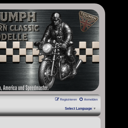
, Scrambler, Bobber, Speed Twin, Street Scrambler, Street Twin,
Registrieren
Anmelden
Select Language
▼