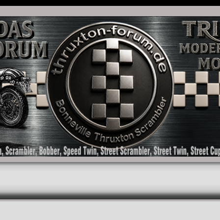
as Forum für die New Bonneville Baureihen ab BJ 2001. Triumph Bonneville, Thruxton