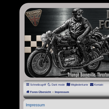
thruxton-forum.de
DAS FORUM! Alles rund um die Triumph Modern Classic Modelle. D
Street Cup, America und Speedmaster.
Schnellzugriff
Dark mode
Mitgliederkarte
Kontakt
Foren-Übersicht
Impressum
Impressum