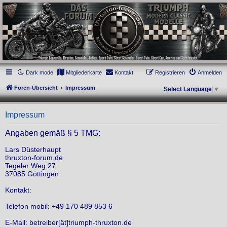
thruxton-forum.de
DAS FORUM! Alles rund um die Triumph Modern Classic Modelle. Das Forum für
die New Bonneville Baureihen ab BJ 2001. Triumph Bonneville, Thruxton,
Scrambler, Bobber, Speed Twin, Street Scrambler, Street Twin, Street Cup, America
und Speedmaster.
Dark mode
Mitgliederkarte
Kontakt
Registrieren
Anmelden
Foren-Übersicht
Impressum
Select Language
▼
Impressum
Angaben gemäß § 5 TMG:
Lars Düsterhaupt
thruxton-forum.de
Tegeler Weg 27
37085 Göttingen
Kontakt:
Telefon mobil: +49 170 489 853 6
E-Mail: betreiber[ät]triumph-thruxton.de