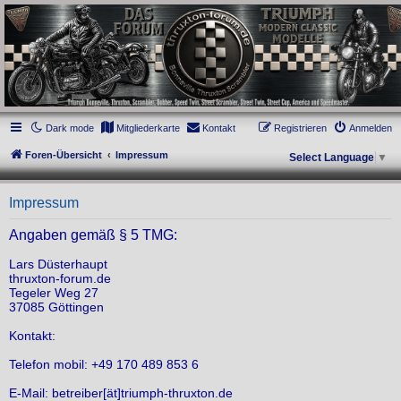
thruxton-forum.de
DAS FORUM! Alles rund um die Triumph Modern Classic Modelle. Das Forum für
die New Bonneville Baureihen ab BJ 2001. Triumph Bonneville, Thruxton,
Scrambler, Bobber, Speed Twin, Street Scrambler, Street Twin, Street Cup, America
und Speedmaster.
Dark mode
Mitgliederkarte
Kontakt
Registrieren
Anmelden
Foren-Übersicht
Impressum
Select Language
▼
Impressum
Angaben gemäß § 5 TMG:
Lars Düsterhaupt
thruxton-forum.de
Tegeler Weg 27
37085 Göttingen
Kontakt:
Telefon mobil: +49 170 489 853 6
E-Mail: betreiber[ät]triumph-thruxton.de