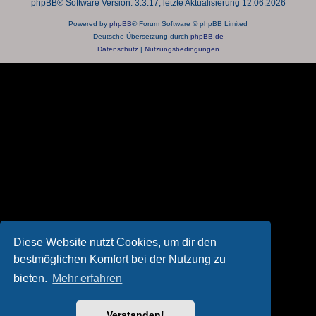
phpBB® Software Version: 3.3.17, letzte Aktualisierung 12.06.2026
Powered by
phpBB
® Forum Software © phpBB Limited
Deutsche Übersetzung durch
phpBB.de
Datenschutz
|
Nutzungsbedingungen
Diese Website nutzt Cookies, um dir den
bestmöglichen Komfort bei der Nutzung zu
bieten.
Mehr erfahren
Verstanden!