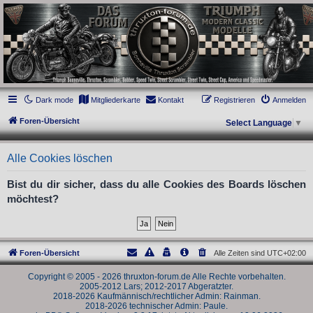
thruxton-forum.de
DAS FORUM! Alles rund um die Triumph Modern Classic Modelle. Das Forum für
die New Bonneville Baureihen ab BJ 2001. Triumph Bonneville, Thruxton,
Scrambler, Bobber, Speed Twin, Street Scrambler, Street Twin, Street Cup, America
und Speedmaster.
Dark mode
Mitgliederkarte
Kontakt
Registrieren
Anmelden
Foren-Übersicht
Select Language
▼
Alle Cookies löschen
Bist du dir sicher, dass du alle Cookies des Boards löschen
möchtest?
Foren-Übersicht
Alle Zeiten sind
UTC+02:00
Copyright © 2005 - 2026 thruxton-forum.de Alle Rechte vorbehalten.
2005-2012 Lars; 2012-2017 Abgeratzter.
2018-2026 Kaufmännisch/rechtlicher Admin: Rainman.
2018-2026 technischer Admin: Paule.