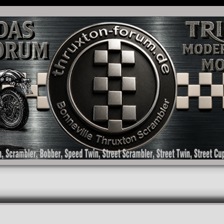
as Forum für die New Bonneville Baureihen ab BJ 2001. Triumph Bonneville, Thruxton