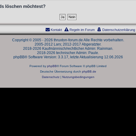
ards löschen möchtest?
Kontakt
Regeln im Forum
Datenschutzerklärung
Copyright © 2005 - 2026 thruxton-forum.de Alle Rechte vorbehalten.
2005-2012 Lars; 2012-2017 Abgeratzter.
2018-2026 Kaufmännisch/rechtlicher Admin: Rainman.
2018-2026 technischer Admin: Paule.
phpBB® Software Version: 3.3.17, letzte Aktualisierung 12.06.2026
Powered by
phpBB
® Forum Software © phpBB Limited
Deutsche Übersetzung durch
phpBB.de
Datenschutz
|
Nutzungsbedingungen