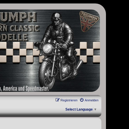
, Scrambler, Bobber, Speed Twin, Street Scrambler, Street Twin,
Registrieren
Anmelden
Select Language
▼