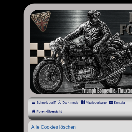
thruxton-forum.de
DAS FORUM! Alles rund um die Triumph Modern Classic Modelle. D
Street Cup, America und Speedmaster.
Schnellzugriff
Dark mode
Mitgliederkarte
Kontakt
Foren-Übersicht
Alle Cookies löschen