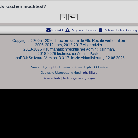
ards löschen möchtest?
Kontakt
Regeln im Forum
Datenschutzerklärung
Copyright © 2005 - 2026 thruxton-forum.de Alle Rechte vorbehalten.
2005-2012 Lars; 2012-2017 Abgeratzter.
2018-2026 Kaufmännisch/rechtlicher Admin: Rainman.
2018-2026 technischer Admin: Paule.
phpBB® Software Version: 3.3.17, letzte Aktualisierung 12.06.2026
Powered by
phpBB
® Forum Software © phpBB Limited
Deutsche Übersetzung durch
phpBB.de
Datenschutz
|
Nutzungsbedingungen