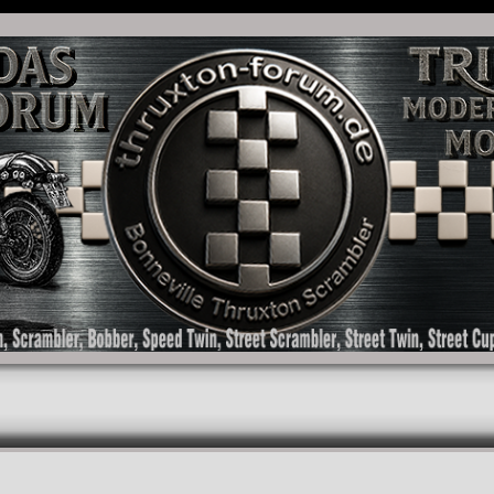
as Forum für die New Bonneville Baureihen ab BJ 2001. Triumph Bonneville, Thruxton