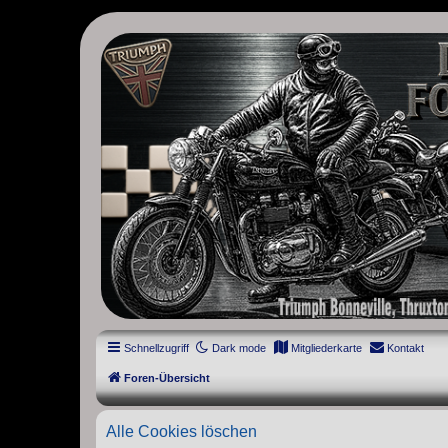
thruxton-forum.de
DAS FORUM! Alles rund um die Triumph Modern Classic Modelle. D
Street Cup, America und Speedmaster.
Schnellzugriff
Dark mode
Mitgliederkarte
Kontakt
Foren-Übersicht
Alle Cookies löschen