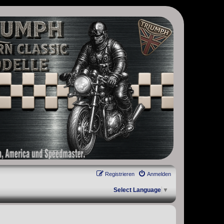
, Scrambler, Bobber, Speed Twin, Street Scrambler, Street Twin,
Registrieren
Anmelden
Select Language
▼