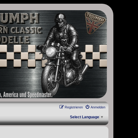
, Scrambler, Bobber, Speed Twin, Street Scrambler, Street Twin,
Registrieren
Anmelden
Select Language
▼