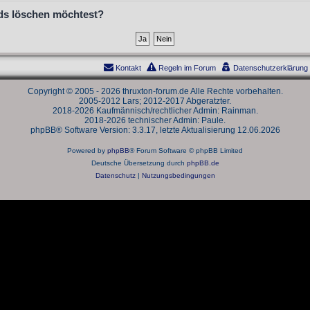
ards löschen möchtest?
Kontakt
Regeln im Forum
Datenschutzerklärung
Copyright © 2005 - 2026 thruxton-forum.de Alle Rechte vorbehalten.
2005-2012 Lars; 2012-2017 Abgeratzter.
2018-2026 Kaufmännisch/rechtlicher Admin: Rainman.
2018-2026 technischer Admin: Paule.
phpBB® Software Version: 3.3.17, letzte Aktualisierung 12.06.2026
Powered by
phpBB
® Forum Software © phpBB Limited
Deutsche Übersetzung durch
phpBB.de
Datenschutz
|
Nutzungsbedingungen