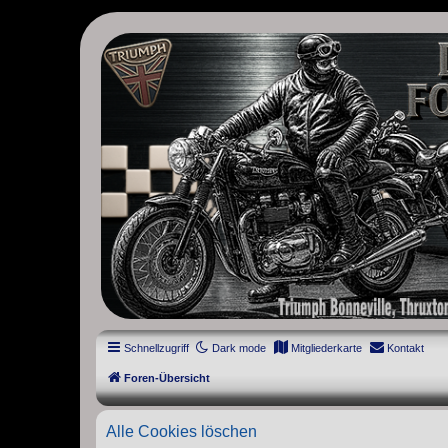
thruxton-forum.de
DAS FORUM! Alles rund um die Triumph Modern Classic Modelle. D
Street Cup, America und Speedmaster.
Schnellzugriff
Dark mode
Mitgliederkarte
Kontakt
Foren-Übersicht
Alle Cookies löschen