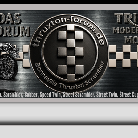
as Forum für die New Bonneville Baureihen ab BJ 2001. Triumph Bonneville, Thruxton