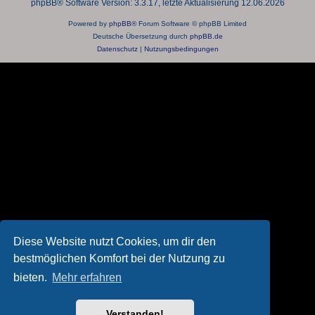
phpBB® Software Version: 3.3.17, letzte Aktualisierung 12.06.2026
Powered by
phpBB
® Forum Software © phpBB Limited
Deutsche Übersetzung durch
phpBB.de
Datenschutz
|
Nutzungsbedingungen
Diese Website nutzt Cookies, um dir den
bestmöglichen Komfort bei der Nutzung zu
bieten.
Mehr erfahren
Verstanden!