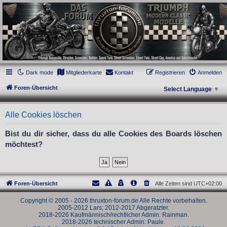
thruxton-forum.de
DAS FORUM! Alles rund um die Triumph Modern Classic Modelle. Das Forum für
die New Bonneville Baureihen ab BJ 2001. Triumph Bonneville, Thruxton,
Scrambler, Bobber, Speed Twin, Street Scrambler, Street Twin, Street Cup, America
und Speedmaster.
Dark mode
Mitgliederkarte
Kontakt
Registrieren
Anmelden
Foren-Übersicht
Select Language
▼
Alle Cookies löschen
Bist du dir sicher, dass du alle Cookies des Boards löschen
möchtest?
Foren-Übersicht
Alle Zeiten sind
UTC+02:00
Copyright © 2005 - 2026 thruxton-forum.de Alle Rechte vorbehalten.
2005-2012 Lars; 2012-2017 Abgeratzter.
2018-2026 Kaufmännisch/rechtlicher Admin: Rainman.
2018-2026 technischer Admin: Paule.