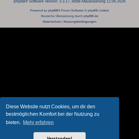
phpBB® Software Version: 3.3.17, letzte Aktualisierung 12.06.2026
Powered by
phpBB
® Forum Software © phpBB Limited
Deutsche Übersetzung durch
phpBB.de
Datenschutz
|
Nutzungsbedingungen
Diese Website nutzt Cookies, um dir den
bestmöglichen Komfort bei der Nutzung zu
bieten.
Mehr erfahren
Verstanden!