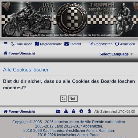
thruxton-forum.de
DAS FORUM! Alles rund um die Triumph Modern Classic Modelle. Das Forum für
die New Bonneville Baureihen ab BJ 2001. Triumph Bonneville, Thruxton,
Scrambler, Bobber, Speed Twin, Street Scrambler, Street Twin, Street Cup, America
und Speedmaster.
Dark mode
Mitgliederkarte
Kontakt
Registrieren
Anmelden
Foren-Übersicht
Select Language
▼
Alle Cookies löschen
Bist du dir sicher, dass du alle Cookies des Boards löschen
möchtest?
Foren-Übersicht
Alle Zeiten sind
UTC+02:00
Copyright © 2005 - 2026 thruxton-forum.de Alle Rechte vorbehalten.
2005-2012 Lars; 2012-2017 Abgeratzter.
2018-2026 Kaufmännisch/rechtlicher Admin: Rainman.
2018-2026 technischer Admin: Paule.