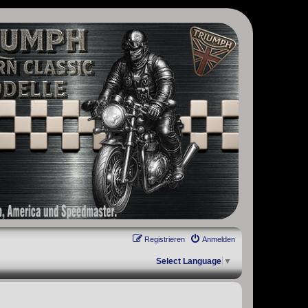
, Scrambler, Bobber, Speed Twin, Street Scrambler, Street Twin,
Registrieren
Anmelden
Select Language
▼