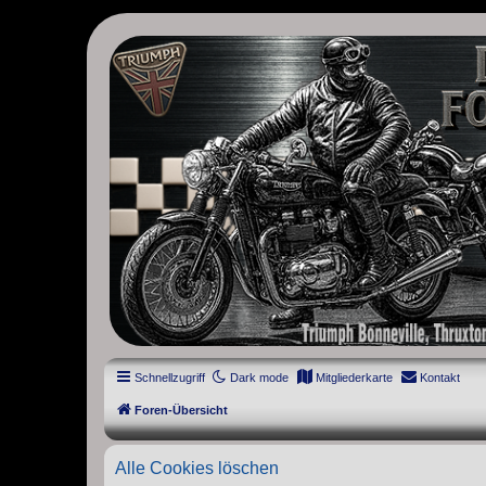
thruxton-forum.de
DAS FORUM! Alles rund um die Triumph Modern Classic Modelle. D
Street Cup, America und Speedmaster.
Schnellzugriff
Dark mode
Mitgliederkarte
Kontakt
Foren-Übersicht
Alle Cookies löschen