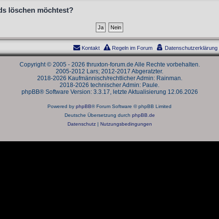
ards löschen möchtest?
Kontakt
Regeln im Forum
Datenschutzerklärung
Copyright © 2005 - 2026 thruxton-forum.de Alle Rechte vorbehalten.
2005-2012 Lars; 2012-2017 Abgeratzter.
2018-2026 Kaufmännisch/rechtlicher Admin: Rainman.
2018-2026 technischer Admin: Paule.
phpBB® Software Version: 3.3.17, letzte Aktualisierung 12.06.2026
Powered by
phpBB
® Forum Software © phpBB Limited
Deutsche Übersetzung durch
phpBB.de
Datenschutz
|
Nutzungsbedingungen