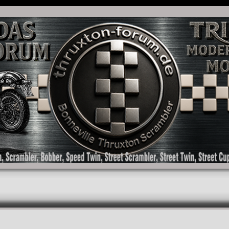
as Forum für die New Bonneville Baureihen ab BJ 2001. Triumph Bonneville, Thruxton