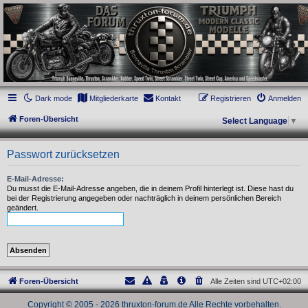
thruxton-forum.de
DAS FORUM! Alles rund um die Triumph Modern Classic Modelle. Das Forum für
die New Bonneville Baureihen ab BJ 2001. Triumph Bonneville, Thruxton,
Scrambler, Bobber, Speed Twin, Street Scrambler, Street Twin, Street Cup, America
und Speedmaster.
Dark mode
Mitgliederkarte
Kontakt
Registrieren
Anmelden
Foren-Übersicht
Select Language
▼
Passwort zurücksetzen
E-Mail-Adresse:
Du musst die E-Mail-Adresse angeben, die in deinem Profil hinterlegt ist. Diese hast du
bei der Registrierung angegeben oder nachträglich in deinem persönlichen Bereich
geändert.
Foren-Übersicht
Alle Zeiten sind
UTC+02:00
Copyright © 2005 - 2026 thruxton-forum.de Alle Rechte vorbehalten.