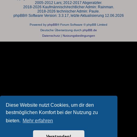
2005-2012 Lars; 2012-2017 Abgeratzter.
2018-2026 Kaufmännisch/rechtlicher Admin: Rainman.
2018-2026 technischer Admin: Paule.
phpBB® Software Version: 3.3.17, letzte Aktualisierung 12.06.2026
Powered by
phpBB
® Forum Software © phpBB Limited
Deutsche Übersetzung durch
phpBB.de
Datenschutz
|
Nutzungsbedingungen
Diese Website nutzt Cookies, um dir den
bestmöglichen Komfort bei der Nutzung zu
bieten.
Mehr erfahren
Verstanden!